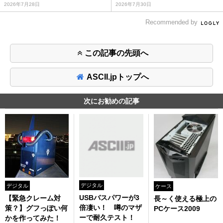
2026年7月28日
2026年7月30日
Recommended by
この記事の先頭へ
ASCII.jpトップへ
次にお勧めの記事
デジタル
デジタル
ケース
USBバスパワーが3
【緊急クレーム対
長～く使える極上の
倍凄い！ 噂のマザ
策？】グフっぽい何
PCケース2009
ーで耐久テスト！
かを作ってみた！