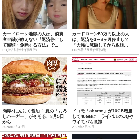
カードローン地獄の人は、消費
カードローン50万円以上の人
者金融が教えない『返済停止し
は、返済を3～6ヶ月停止して
て減額・免除する方法』で...
『大幅に減額してから返済...
PR(渋谷法務総合事務所)
PR(渋谷法務総合事務所)
肉厚×にんにく醤油！ 夏の「おろ
ドコモ「ahamo」が10GB増量
しバーガー」がそそる。8月5日
して40GBに ライバルのUQや
から
ワイモバを意識...
2026年7月30日
2026年7月29日