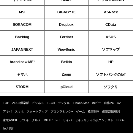
MSI
GIGABYTE
ASRock
SORACOM
Dropbox
CData
Backlog
Fortinet
ASUS
JAPANNEXT
ViewSonic
ソフマップ
brand new ME!
Belkin
HP
ヤマハ
Zoom
ソフトバンクのIoT
STORM
pCloud
ソフクリ
TOP
ASCII倶楽部
ビジネス
TECH
デジタル
iPhone/Mac
ホビー
自作PC
AV
アキバ
スマホ
スタートアップ
プログラミング+
ゲーム
格安SIM
倶楽部情報局
家電ASCII
アスキーグルメ
MITTR
IoT
サイバーセキュリティ小説コンテスト
SDGs
地方活性