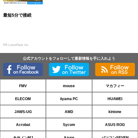
最短5分で接続
PR LotusFlare Inc
公式アカウントをフォローして最新情報を手に入れよう
FMV
mouse
マカフィー
ELECOM
iiyama PC
HUAWEI
JAWS-UG
AMD
kintone
Acrobat
Sycom
ASUS ROG
キヤノンMJ
Azure
パソコンSEVEN