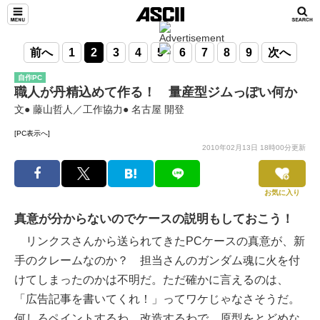
前へ
1
2
3
4
5
6
7
8
9
次へ
自作PC
職人が丹精込めて作る！ 量産型ジムっぽい何か
文● 藤山哲人／工作協力● 名古屋 開登
[PC表示へ]
2010年02月13日 18時00分更新
お気に入り
真意が分からないのでケースの説明もしておこう！
リンクスさんから送られてきたPCケースの真意が、新
手のクレームなのか？ 担当さんのガンダム魂に火を付
けてしまったのかは不明だ。ただ確かに言えるのは、
「広告記事を書いてくれ！」ってワケじゃなさそうだ。
何しろペイントするわ、改造するわで、原型をとどめな