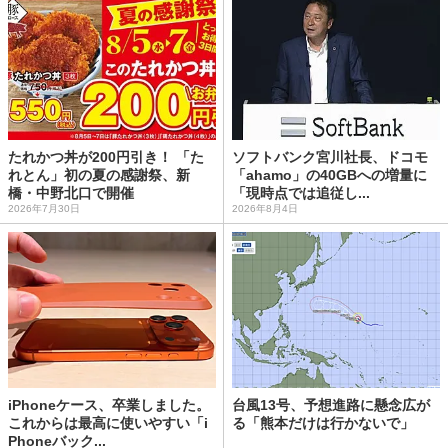
たれかつ丼が200円引き！ 「た
ソフトバンク宮川社長、ドコモ
れとん」初の夏の感謝祭、新
「ahamo」の40GBへの増量に
橋・中野北口で開催
「現時点では追従し...
2026年7月30日
2026年8月4日
iPhoneケース、卒業しました。
台風13号、予想進路に懸念広が
これからは最高に使いやすい「i
る「熊本だけは行かないで」
Phoneバック...