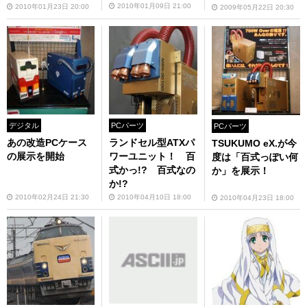
2010年01月09日 21:00
2010年01月23日 20:00
2009年05月22日 20:30
デジタル
PCパーツ
PCパーツ
あの改造PCケース
ランドセル型ATXパ
TSUKUMO eX.が今
の展示を開始
ワーユニット！ 百
度は「百式っぽい何
式かっ!? 百式なの
か」を展示！
か!?
2010年02月24日 21:30
2010年04月10日 18:00
2010年04月23日 18:00