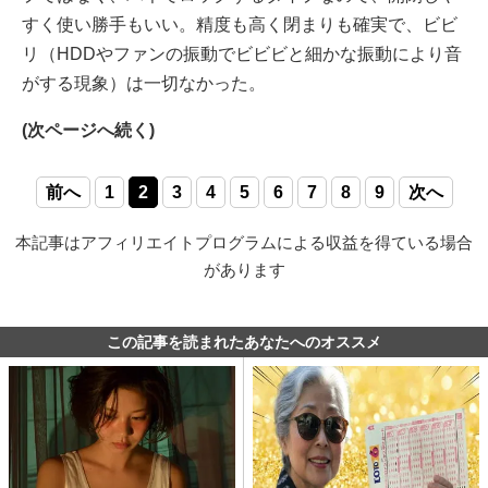
すく使い勝手もいい。精度も高く閉まりも確実で、ビビ
リ（HDDやファンの振動でビビビと細かな振動により音
がする現象）は一切なかった。
(次ページへ続く)
前へ
1
2
3
4
5
6
7
8
9
次へ
本記事はアフィリエイトプログラムによる収益を得ている場合
があります
この記事を読まれたあなたへのオススメ