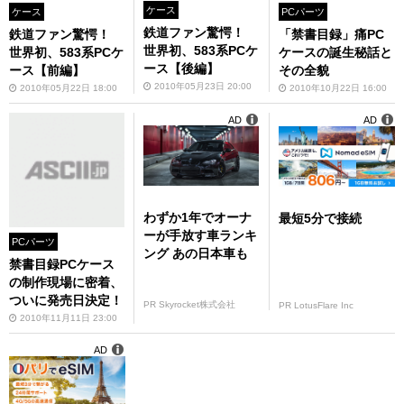
ケース
ケース
PCパーツ
鉄道ファン驚愕！
鉄道ファン驚愕！
「禁書目録」痛PC
世界初、583系PCケ
世界初、583系PCケ
ケースの誕生秘話と
ース【後編】
ース【前編】
その全貌
2010年05月23日 20:00
2010年05月22日 18:00
2010年10月22日 16:00
AD
AD
わずか1年でオーナ
最短5分で接続
ーが手放す車ランキ
PCパーツ
ング あの日本車も
禁書目録PCケース
の制作現場に密着、
ついに発売日決定！
PR Skyrocket株式会社
PR LotusFlare Inc
2010年11月11日 23:00
AD