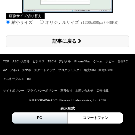
画像サイズ切り替え
縮小サイズ
オリジナルサイズ
（1200x800px / 448KB）
記事に戻る
TOP
ASCII倶楽部
ビジネス
TECH
デジタル
iPhone/Mac
ゲーム・ホビー
自作PC
AV
アキバ
スマホ
スタートアップ
プログラミング+
格安SIM
家電ASCII
アスキーグルメ
IoT
サイトポリシー
プライバシーポリシー
運営会社
お問い合わせ
広告掲載
© KADOKAWA ASCII Research Laboratories, Inc.
2026
表示形式
PC
スマートフォン