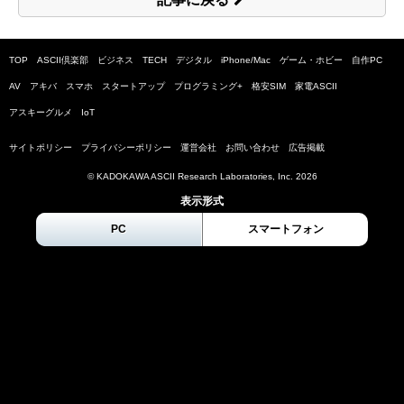
TOP
ASCII倶楽部
ビジネス
TECH
デジタル
iPhone/Mac
ゲーム・ホビー
自作PC
AV
アキバ
スマホ
スタートアップ
プログラミング+
格安SIM
家電ASCII
アスキーグルメ
IoT
サイトポリシー
プライバシーポリシー
運営会社
お問い合わせ
広告掲載
© KADOKAWA ASCII Research Laboratories, Inc.
2026
表示形式
PC
スマートフォン