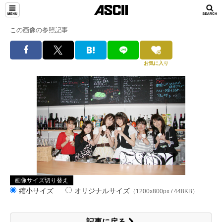
この画像の参照記事
お気に入り
画像サイズ切り替え
縮小サイズ
オリジナルサイズ
（1200x800px / 448KB）
記事に戻る