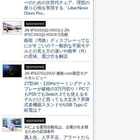
ーのための次世代チェア。理想の
座り心地を実現する「LiberNovo
Omni Pro」
sponsored
JN-IPS34UQ2-HSC6とJN-
IPSC34UQ2-HSC6で比較
曲面（湾曲）ディスプレーってな
にがすごいの？一般的な平面モデ
ルとの見え方の違いや曲率（R）
の意味、選び方を解説
sponsored
JN-IPS27G120U2 価格.com限定モデ
ルをレビュー
27型4K・120Hzゲーミングディス
プレーが破格の3万円切り！PCで
もPS5でもSwitch 2でも使えるモ
デルだけど買っても大丈夫？昇降
式多機能スタンドやUSB Typc-C
給電は？
sponsored
AIによる運用自動化は、企業が生き残
るための必須条件
属人化、人手不足、アラートだら