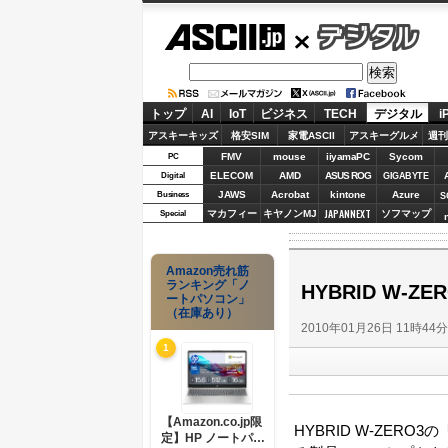
ASCII.jp
デジタル
トップ
AI
IoT
ビジネス
TECH
デジタル
i
アスキーキッズ
格安SIM
家電ASCII
アスキーグルメ
週刊
FMV
mouse
iiyamaPC
Sycom
PC
ELECOM
AMD
ASUS ROG
Digital
GIGABYTE
JAWS
Acrobat
kintone
Azure
Business
S
JAPANNEXT
マカフィー
キヤノンMJ
ソフマップ
Special
Amazon売れ筋
ランキング「ノ
HYBRID W-
ートパソコン」
（在庫あり）
2010年01月26日 11時44
1
【Amazon.co.jp限
HYBRID W-ZERO
定】HP ノートパソ