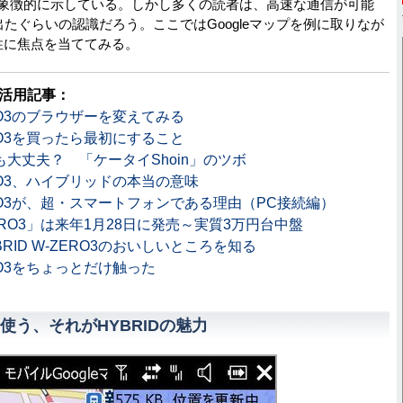
象徴的に示している。しかし多くの読者は、高速な通信が可能
が出たぐらいの認識だろう。ここではGoogleマップを例に取りなが
性に焦点を当ててみる。
3の活用記事：
ZERO3のブラウザーを変えてみる
ZERO3を買ったら最初にすること
も大丈夫？ 「ケータイShoin」のツボ
ZERO3、ハイブリッドの本当の意味
ZERO3が、超・スマートフォンである理由（PC接続編）
-ZERO3」は来年1月28日に発売～実質3万円台中盤
RID W-ZERO3のおいしいところを知る
ERO3をちょっとだけ触った
使う、それがHYBRIDの魅力