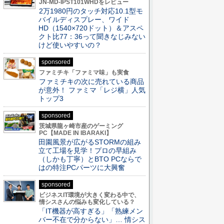
JN-MD-IPST101WHDをレビュー
2万1980円のタッチ対応10.1型モ
バイルディスプレー、ワイド
HD（1540×720ドット）＆アスペ
クト比77：36って聞きなじみない
けど使いやすいの？
sponsored
ファミチキ「ファミマ味」も実食
ファミチキの次に売れている商品
が意外！ ファミマ「レジ横」人気
トップ3
sponsored
茨城県龍ヶ崎市産のゲーミング
PC【MADE IN IBARAKI】
田園風景が広がるSTORMの組み
立て工場を見学！プロの早組み
（しかも丁寧）とBTO PCならで
はの特注PCパーツに大興奮
sponsored
ビジネスIT環境が大きく変わる中で、
情シスさんの悩みも変化している？
「IT機器が高すぎる」「熟練メン
バー不在で分からない」… 情シス