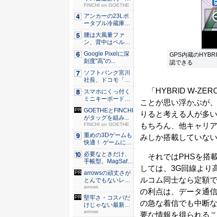
極星 僕...
FINCHI on GOETHE
アンカーの23Lポ
ータブル冷蔵庫が
Ama...
腰は大風量ファ
ン、背中はペルチ
ェ冷却。ダ...
Google Pixelに深
GPS内蔵のHYBR
刻度"高"の...
認できる
ソフトバンク宮川
社長、ドコモ「ah
amo...
「HYBRID W-Z
スマホにくっ付く
ミニキーボード！
ことが思い浮かぶが、
触ってわ...
GOETHEとFINCHI
りると考える人が多い
がタッグを組み...
もちろん、他キャリアが販
FINCHI on GOETHE
重めの3Dゲームも
みしか搭載していな
快適！ ゲームに強
いH...
必要なときだけ、
それではPHSを搭
手帳型。MagSaf
しては、3G回線より
e・...
arrowsの頑丈さが
ルコム同士なら定額
とんでもないレベ
ル...
arrows
の利点は、データ通
堅牢さ・コスパだ
の急な着信でも中断
けじゃない最新
「arro...
arrows
要な情報を得られる