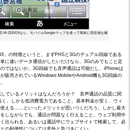
ID W-ZERO3なら、モバイルGoogleマップを使って簡単に現在地を確
ERO3」の特徴というと、まずPHSと3Gのデュアル回線である
単に速いデータ通信がしたいだけなら、3Gのみでもこと足
のではないか。3G回線でも音声通話は可能だし、iPhoneは
売されているWindows MobileやAndroid機も3G回線の
い。
載しているメリットはなんだろうか？ 音声通話の品質に関
高く、しかも低消費電力であること。基本料金が安く、ウィ
で使える……といったメリットが思いつくだろう。しかし最大
信をしながらでも、通話が問題なく行えること。ウェブ利用中
なく出られる、あるいは通話中にウェブサイトで検索して、必
ことの利便性については意外と気づきにくい。