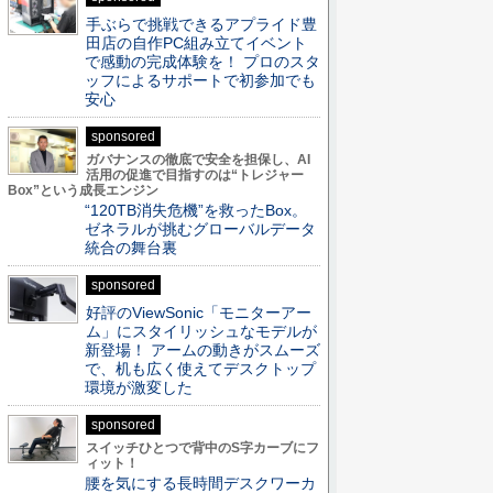
手ぶらで挑戦できるアプライド豊
田店の自作PC組み立てイベント
で感動の完成体験を！ プロのスタ
ッフによるサポートで初参加でも
安心
sponsored
ガバナンスの徹底で安全を担保し、AI
活用の促進で目指すのは“トレジャー
Box”という成長エンジン
“120TB消失危機”を救ったBox。
ゼネラルが挑むグローバルデータ
統合の舞台裏
sponsored
好評のViewSonic「モニターアー
ム」にスタイリッシュなモデルが
新登場！ アームの動きがスムーズ
で、机も広く使えてデスクトップ
環境が激変した
sponsored
スイッチひとつで背中のS字カーブにフ
ィット！
腰を気にする長時間デスクワーカ