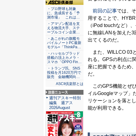
ASCII倶楽部
・プロ野球も対象
前回の記事
では、そ
に、急成長する「予
測市場」 これは…
用することで、HYBR
・アマゾン配送を支
（iPod touch
える物流大手、ステ
に無線LANを加えた
ーブルコイン企業…
・あこがれの旗艦モ
出てくるのだ。
バイルノートPC最新
モデル=「ThinkPa…
また、WILLCO 
・ハッセルブラッド
搭載の頂上カメラ・
れる。GPSの利点に
スマホ「OPPO Fin…
座に把握できるため
・トランプ氏、SNS
投稿を月1620万円で
だ。
販売 金融機関向…
ASCII倶楽部とは
このGPS機能とぜひ
イルGoogleマップ
注目ニュース
週刊アスキー特別
リケーションを落とし、
編集 週アス
能が利用できる。
2026August