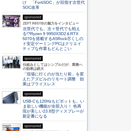
け 「FortiSOC」が目指す次世代
SOC改革
sponsored
ZEFT R65YBの魅力をインタビュー
次世代でも、次々世代でも戦え
る!?Ryzen 9 9950X3D2＆RTX
5070を搭載するASRock尽くしの
ド安定ゲーミングPCはクリエイ
ティブな作業もどんとこい
sponsored
仕組みとしてはシンプルだが、業務へ
の効果は絶大
「現場に行くのが当たり前」を変
えたアズビルのリモート調整 効
果はプライスレス
sponsored
USB-Cも120Hzもピボットも。い
ま欲しい機能が全部入り！ 色再
現が美しい23.8型ディスプレーが
新定番になる
sponsored