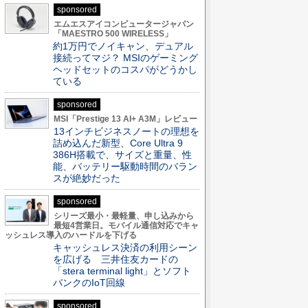
sponsored
エムエスアイコンピュータージャパン
「MAESTRO 500 WIRELESS」
約1万円でノイキャン、デュアル
接続ってマジ？ MSIのゲーミング
ヘッドセットのコスパがどうかし
ている
sponsored
MSI「Prestige 13 AI+ A3M」レビュー
13インチビジネスノートの理想を
詰め込んだ新型、Core Ultra 9
386H搭載で、サイズと重量、性
能、バッテリー駆動時間のバラン
スが絶妙だった
sponsored
シリーズ最小・最軽量、申し込みから
最短4営業日。モバイル通信対応でキャ
ッシュレス導入のハードルを下げる
キャッシュレス決済の利用シーン
を広げる 三井住友カードの
「stera terminal light」とソフト
バンクのIoT回線
sponsored