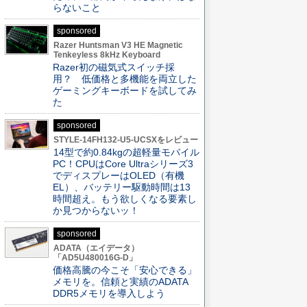
らないこと
sponsored
Razer Huntsman V3 HE Magnetic
Tenkeyless 8kHz Keyboard
Razer初の磁気式スイッチ採
用？ 低価格と多機能を両立した
ゲーミングキーボードを試してみ
た
sponsored
STYLE-14FH132-U5-UCSXをレビュー
14型で約0.84kgの超軽量モバイル
PC！CPUはCore Ultraシリーズ3
でディスプレーはOLED（有機
EL）、バッテリー駆動時間は13
時間超え。もう欲しくなる要素し
か見つからないッ！
sponsored
ADATA（エイデータ）
「AD5U480016G-D」
価格高騰の今こそ「安心できる」
メモリを。信頼と実績のADATA
DDR5メモリを導入しよう