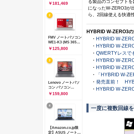
る製品のコンセプトを
コン 15-fd 15.6イン
￥181,469
チ インテル Core 5
になったW-ZERO3
120U メモリ16GB
ら、2回線使える快適
2
SSD512GB
Windows 11
Microsoft Office
2024搭載 WPS
HYBRID W-ZERO
Office搭載 カメラシ
FMV ノートパソコン
・
HYBRID W-
ャッター 指紋認証 薄
WE1-K3 (MS 365
型 Copilotキー搭載
・
HYBRID W-
Personal/Copilotキ
￥125,800
ナチュラルシルバー
ー搭載/Win 11/15.6
・
QWERTYレスで
(BJ0M5PA-AAAI)
型/Core
・
HYBRID W-
3
i5/16GB/SSD
512GB/ホワイト)
・
HYBRID W-
FMVWK3E15W_AZ
・
「HYBRID W
・
発売直前！ HYB
Lenovo ノートパソ
コン パソコン
・
HYBRID W-Z
IdeaPad Slim 3 14.0
￥159,800
インチ AMD
Ryzen™ 5 8640HS
4
メモリ16GB
一度に複数回線を
SSD512GB
Microsoft 365 試用
版 Windows11 バッ
テリー駆動12.6時間
【Amazon.co.jp限
重量1.39kg ルナグレ
定】ASUS ノートパ