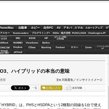
Phone/Mac
自動車
ホビー
自作PC
AV
アキバ
スマホ
ゲ
スタートアップ
アスキー
TeamLeaders
プログラミング+
SDGs
地方活性
PUACL2026
ChallengersJP
パソコン
ゲーミングPC
MSI
ASUS
HP
STORM
SEVEN
ASRock
HUAWEI
ViewSonic
Belkin
ソフトバンクの
Dropbox
CData
Backlog
Fortinet
ヤマハ
Zoom
ORACOM
IoT
brand
pCloud
new ME!
ZERO3、ハイブリッドの本当の意味
分更新
文● 川添貴生／インサイトイメージ
お気に入り
一覧
3の「HYBRID」は、PHSとHSDPAという2種類の回線を1台で使え