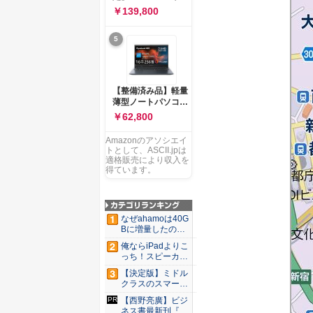
ー 83K9003JJP ノー
ソコン Vivobook 15
￥139,800
トPC
M1502NAQ 15.6イ
ンチ AMD Ryzen 7
5
170 メモリ16GB
SSD 512GB
Microsoft 365
Personal (24か月版)
搭載 Windows 11 重
【整備済み品】軽量
量1.7kg Wi-Fi 6E ク
薄型ノートパソコン
ワイエットブルー
dynabook G83 ■
￥62,800
M1502NAQ-
13.3型
R7165BUWS
FHD(1920x1080) -
Amazonのアソシエイ
高性能第11世代Core
トとして、ASCII.jpは
i5-1135G7 - メモリ
適格販売により収入を
16GB - SSD 256GB
得ています。
- Webカメラ -
WiFi&Bluetooth -
USB Type-C - MS
Office 2021 - Win11
なぜahamoは40G
搭載
Bに増量したの
か ...
俺ならiPadよりこ
っち！スピーカー
9個...
【決定版】ミドル
クラスのスマート
フォンの...
【西野亮廣】ビジ
ネス書最新刊『北