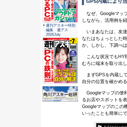
GPS内蔵により活
なぜ、Googleマッ
しながら、活用例を
週刊アスキー特別
編集 週アス
いまあなたは、友達
2026July
なたはちょっとした
か。しかし、下調べ
こんな状況でもHYBR
むろに端末を取り出し、
まずGPSを内蔵し
自分の位置を確かめ
Googleマップの
るお店やスポットを表示
Googleマップの
いったことも簡単に