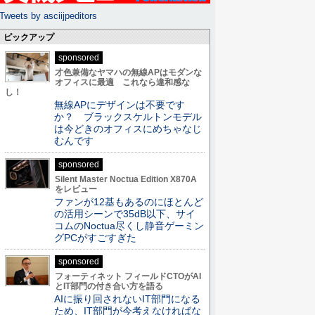
Tweets by asciijpeditors
ピックアップ
sponsored
才色兼備なヤマハの無線APはモダンな
オフィスに最適 これなら違和感な
し！
無線APにデザインは不要です
か？ ブラックスケルトンモデル
は今どきのオフィスにめちゃなじ
むんです
sponsored
Silent Master Noctua Edition X870A
をレビュー
ファンが12基もあるのにほとんど
の活用シーンで35dB以下、サイ
コムのNoctua尽くし静音ゲーミン
グPCがすごすぎた
sponsored
フォーティネット フィールドCTOがAI
とIT部門の付き合い方を語る
AIに振り回されないIT部門になる
ため、IT部門が今考えなければな