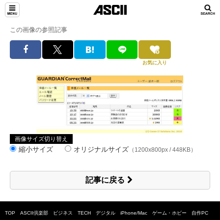
この画像の参照記事
お気に入り
画像サイズ切り替え
縮小サイズ
オリジナルサイズ
（1200x800px / 448KB）
記事に戻る
TOP
ASCII倶楽部
ビジネス
TECH
デジタル
iPhone/Mac
ゲーム・ホビー
自作PC