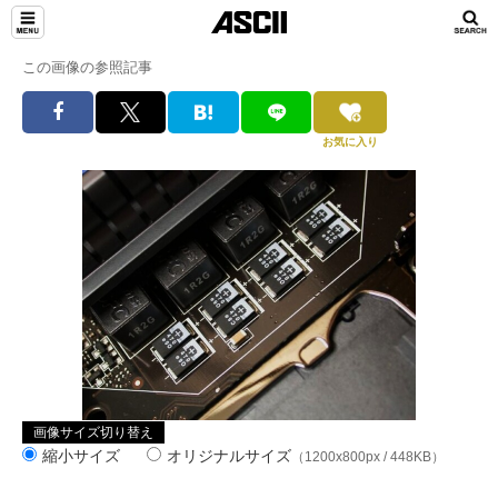
この画像の参照記事
お気に入り
画像サイズ切り替え
縮小サイズ
オリジナルサイズ
（1200x800px / 448KB）