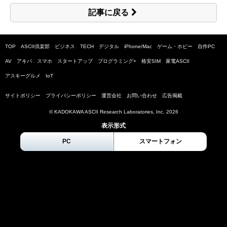
記事に戻る
TOP
ASCII倶楽部
ビジネス
TECH
デジタル
iPhone/Mac
ゲーム・ホビー
自作PC
AV
アキバ
スマホ
スタートアップ
プログラミング+
格安SIM
家電ASCII
アスキーグルメ
IoT
サイトポリシー
プライバシーポリシー
運営会社
お問い合わせ
広告掲載
© KADOKAWA ASCII Research Laboratories, Inc.
2026
表示形式
PC
スマートフォン