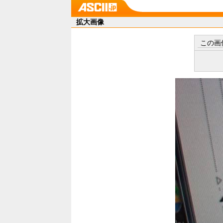
拡大画像
この画