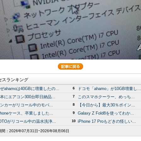
セスランキング
ぜahamoは40GBに増量したの...
6
ドコモ「ahamo」が10GB増量し...
本にエアコン300台即日納品...
7
このスマホクーラー、めっち...
ンカーがリコール中のモバ...
8
【今日から】最大30％ポイン...
Phoneケース、卒業しました...
9
Galaxy Z Fold8を使ってわか...
OTOがリコール中の温水洗浄...
10
iPhone 17 Proもどきの怪しい...
期間：
2026年07月31日~2026年08月06日