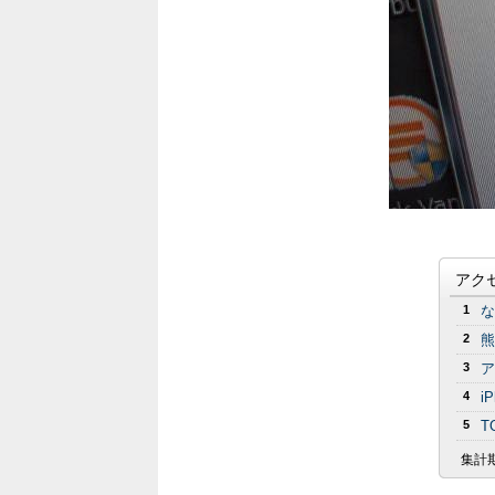
アク
1
な
2
熊
3
ア
4
i
5
T
集計