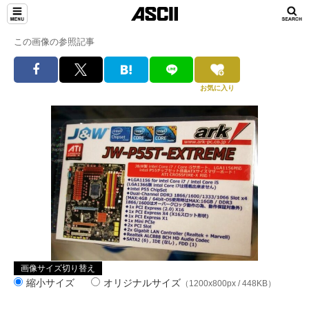
この画像の参照記事
お気に入り
画像サイズ切り替え
縮小サイズ
オリジナルサイズ
（1200x800px / 448KB）