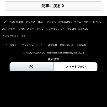
記事に戻る
TOP
ASCII倶楽部
ビジネス
TECH
デジタル
iPhone/Mac
ゲーム・ホビー
自作PC
AV
アキバ
スマホ
スタートアップ
プログラミング+
格安SIM
家電ASCII
アスキーグルメ
IoT
サイトポリシー
プライバシーポリシー
運営会社
お問い合わせ
広告掲載
© KADOKAWA ASCII Research Laboratories, Inc.
2026
表示形式
PC
スマートフォン