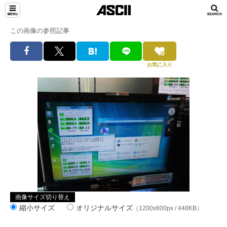
この画像の参照記事
お気に入り
画像サイズ切り替え
縮小サイズ
オリジナルサイズ
（1200x800px / 448KB）