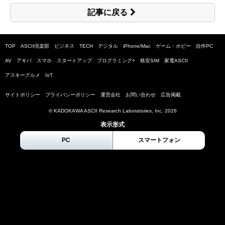
記事に戻る
TOP
ASCII倶楽部
ビジネス
TECH
デジタル
iPhone/Mac
ゲーム・ホビー
自作PC
AV
アキバ
スマホ
スタートアップ
プログラミング+
格安SIM
家電ASCII
アスキーグルメ
IoT
サイトポリシー
プライバシーポリシー
運営会社
お問い合わせ
広告掲載
© KADOKAWA ASCII Research Laboratories, Inc.
2026
表示形式
PC
スマートフォン