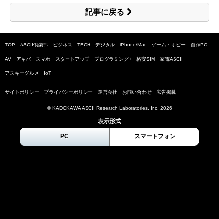
記事に戻る
TOP
ASCII倶楽部
ビジネス
TECH
デジタル
iPhone/Mac
ゲーム・ホビー
自作PC
AV
アキバ
スマホ
スタートアップ
プログラミング+
格安SIM
家電ASCII
アスキーグルメ
IoT
サイトポリシー
プライバシーポリシー
運営会社
お問い合わせ
広告掲載
© KADOKAWA ASCII Research Laboratories, Inc.
2026
表示形式
PC
スマートフォン