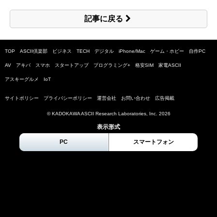
記事に戻る
TOP
ASCII倶楽部
ビジネス
TECH
デジタル
iPhone/Mac
ゲーム・ホビー
自作PC
AV
アキバ
スマホ
スタートアップ
プログラミング+
格安SIM
家電ASCII
アスキーグルメ
IoT
サイトポリシー
プライバシーポリシー
運営会社
お問い合わせ
広告掲載
© KADOKAWA ASCII Research Laboratories, Inc.
2026
表示形式
PC
スマートフォン