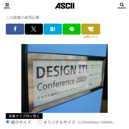
この画像の参照記事
お気に入り
画像サイズ切り替え
縮小サイズ
オリジナルサイズ
（1200x800px / 448KB）