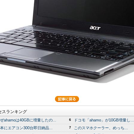
セスランキング
ぜahamoは40GBに増量したの...
6
ドコモ「ahamo」が10GB増量し...
本にエアコン300台即日納品...
7
このスマホクーラー、めっち...