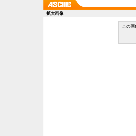
拡大画像
この画