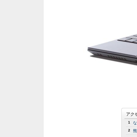
アク
1
な
2
熊