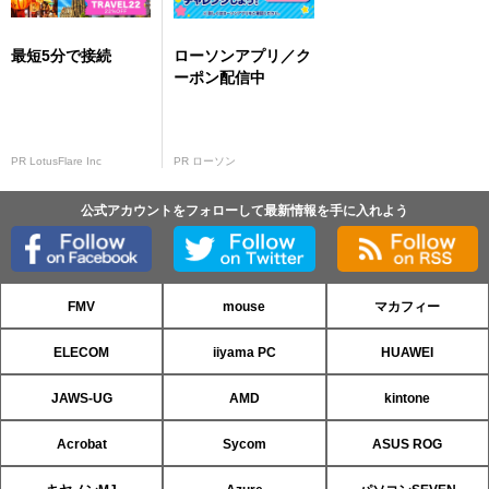
最短5分で接続
ローソンアプリ／ク
ーポン配信中
PR LotusFlare Inc
PR ローソン
公式アカウントをフォローして最新情報を手に入れよう
FMV
mouse
マカフィー
ELECOM
iiyama PC
HUAWEI
JAWS-UG
AMD
kintone
Acrobat
Sycom
ASUS ROG