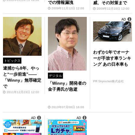
での情報漏洩
威、その対策まで
2009年11月12日 12:00
2009年12月10日 12:00
AD
わずか1年でオーナ
ーが手放す車ランキ
トピックス
ング あの日本車も
逮捕から8年、やっ
と“一歩前進”――
デジタル
「Winny」無罪確定
PR Skyrocket株式会社
「Winny」開発者の
で
金子勇氏が急逝
2011年12月23日 12:00
2013年07月08日 16:00
AD
AD