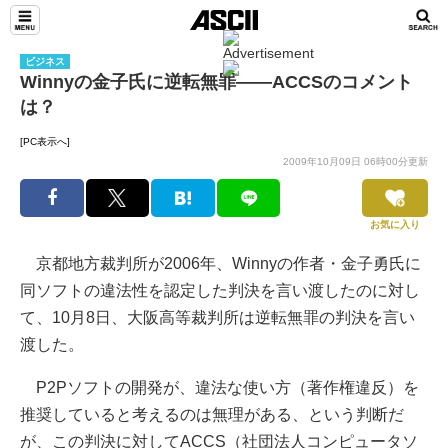
ビジネス
Winnyの金子氏に逆転無罪――ACCSのコメント
は？
[PC表示へ]
2009年10月09日 06時00分更新
お気に入り
京都地方裁判所が2006年、Winnyの作者・金子勇氏に
同ソフトの違法性を認定した判決を言い渡したのに対し
て、10月8日、大阪高等裁判所は逆転無罪の判決を言い
渡した。
P2Pソフトの開発が、違法な使い方（著作権違反）を
推奨していると考えるのは無理がある、という判断だ
が、この判決に対してACCS（社団法人コンピュータソ