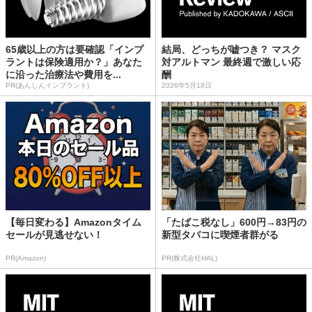
65歳以上の方は要確認「インプ
結局、どっちが嘘つき？ マスク
ラントは保険適用か？」あなた
対アルトマン 最終週で激しい応
に沿った治療法や費用を...
酬
PR(あんしんインプラント)
2026年5月18日
【毎日変わる】Amazonタイム
「たばこ税なし」600円→83円の
セールが見逃せない！
新型タバコに喫煙者群がる
PR(Amazon)
PR(株式会社HAL)