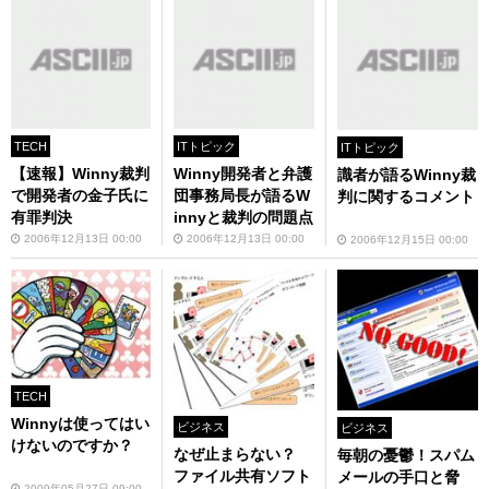
TECH
ITトピック
ITトピック
【速報】Winny裁判
Winny開発者と弁護
識者が語るWinny裁
で開発者の金子氏に
団事務局長が語るW
判に関するコメント
有罪判決
innyと裁判の問題点
2006年12月13日 00:00
2006年12月13日 00:00
2006年12月15日 00:00
TECH
Winnyは使ってはい
ビジネス
ビジネス
けないのですか？
なぜ止まらない？
毎朝の憂鬱！スパム
ファイル共有ソフト
メールの手口と脅
2009年05月27日 09:00