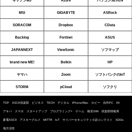
キヤノンMJ
Azure
パソコンSEVEN
MSI
GIGABYTE
ASRock
SORACOM
Dropbox
CData
Backlog
Fortinet
ASUS
JAPANNEXT
ViewSonic
ソフマップ
brand new ME!
Belkin
HP
ヤマハ
Zoom
ソフトバンクのIoT
STORM
pCloud
ソフクリ
TOP
ASCII倶楽部
ビジネス
TECH
デジタル
iPhone/Mac
ホビー
自作PC
AV
アキバ
スマホ
スタートアップ
プログラミング+
ゲーム
格安SIM
倶楽部情報局
家電ASCII
アスキーグルメ
MITTR
IoT
サイバーセキュリティ小説コンテスト
SDGs
地方活性