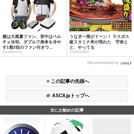
腰は大風量ファン、背中はペル
うなぎ一尾がドーン！ ラスボス
チェ冷却。ダブルで身体を冷や
級スタミナ丼が現れた 宇奈と
す1着2役のファン付きウ...
と、やってる
2026年8月5日
2026年8月6日
Recommended by
この記事の先頭へ
ASCII.jpトップへ
次にお勧めの記事