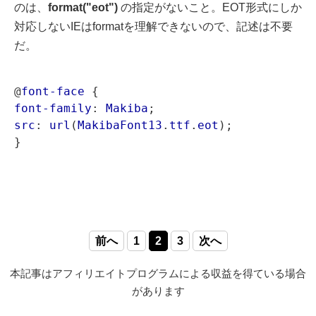
のは、
format("eot")
の指定がないこと。EOT形式にしか
対応しないIEはformatを理解できないので、記述は不要
だ。
@
font-face
font-family
: 
Makiba
src
: 
url
(
MakibaFont13
.
ttf
.
eot
);

前へ
1
2
3
次へ
本記事はアフィリエイトプログラムによる収益を得ている場合
があります