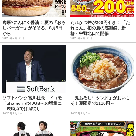
肉厚×にんにく醤油！ 夏の「おろ
たれかつ丼が200円引き！ 「た
しバーガー」がそそる。8月5日
れとん」初の夏の感謝祭、新
から
橋・中野北口で開催
2026年7月30日
2026年7月30日
ソフトバンク宮川社長、ドコモ
「鬼おろし牛タン丼」がおいし
「ahamo」の40GBへの増量に
そ！夏限定で1110円～
「現時点では追従し...
2026年8月4日
2026年8月5日