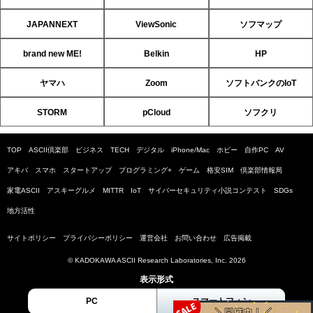
JAPANNEXT
ViewSonic
ソフマップ
brand new ME!
Belkin
HP
ヤマハ
Zoom
ソフトバンクのIoT
STORM
pCloud
ソフクリ
TOP
ASCII倶楽部
ビジネス
TECH
デジタル
iPhone/Mac
ホビー
自作PC
AV
アキバ
スマホ
スタートアップ
プログラミング+
ゲーム
格安SIM
倶楽部情報局
家電ASCII
アスキーグルメ
MITTR
IoT
サイバーセキュリティ小説コンテスト
SDGs
地方活性
サイトポリシー
プライバシーポリシー
運営会社
お問い合わせ
広告掲載
© KADOKAWA ASCII Research Laboratories, Inc. 2026
表示形式
PC
スマートフォン