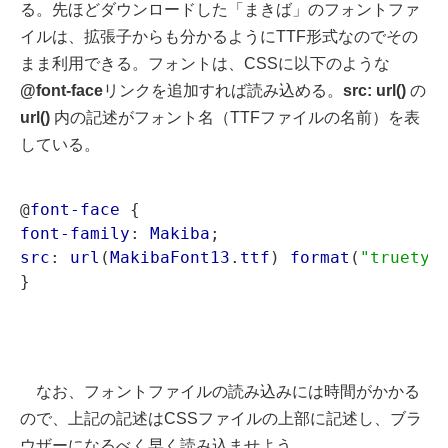
る。先ほどダウンロードした「まきば」のフォントファ
イルは、拡張子からも分かるようにTTF形式なのでその
まま利用できる。フォントは、CSSに以下のような
@font-face
リンクを追加すれば読み込める。
src: url()
の
url()
内の記述がフォント名（TTFファイルの名前）を表
している。
@
font-face
font-family
: 
Makiba
src
: 
url
(
MakibaFont13
.
ttf
) 
format
(
"truetyp
なお、フォントファイルの読み込みには時間がかかる
ので、上記の記述はCSSファイルの上部に記述し、ブラ
ウザーになるべく早く読み込ませよう。