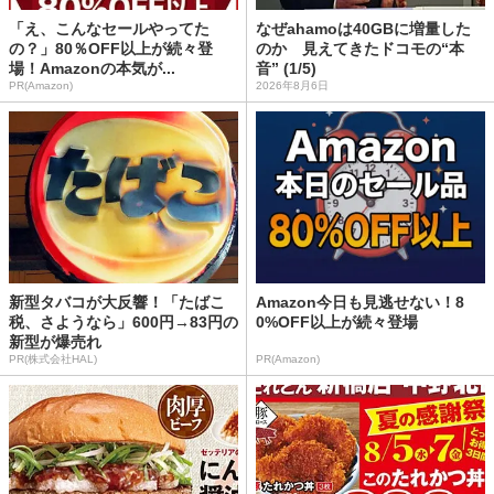
「え、こんなセールやってた
なぜahamoは40GBに増量した
の？」80％OFF以上が続々登
のか 見えてきたドコモの“本
場！Amazonの本気が...
音” (1/5)
PR(Amazon)
2026年8月6日
新型タバコが大反響！「たばこ
Amazon今日も見逃せない！8
税、さようなら」600円→83円の
0%OFF以上が続々登場
新型が爆売れ
PR(株式会社HAL)
PR(Amazon)