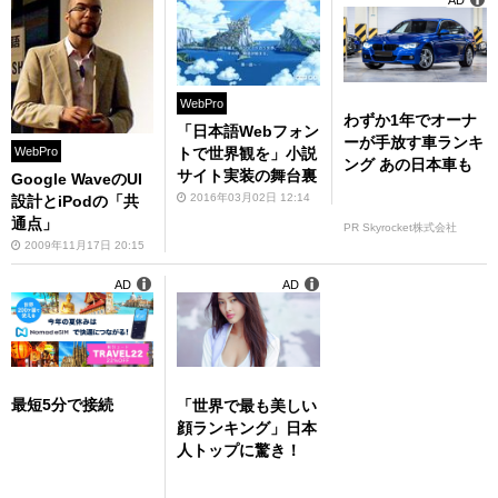
WebPro
わずか1年でオーナ
「日本語Webフォン
ーが手放す車ランキ
WebPro
トで世界観を」小説
ング あの日本車も
サイト実装の舞台裏
Google WaveのUI
2016年03月02日 12:14
設計とiPodの「共
通点」
PR Skyrocket株式会社
2009年11月17日 20:15
AD
AD
最短5分で接続
「世界で最も美しい
顔ランキング」日本
人トップに驚き！