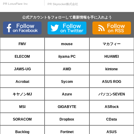
PR LotusFlare Inc
PR Skyrocket株式会社
公式アカウントをフォローして最新情報を手に入れよう
FMV
mouse
マカフィー
ELECOM
iiyama PC
HUAWEI
JAWS-UG
AMD
kintone
Acrobat
Sycom
ASUS ROG
キヤノンMJ
Azure
パソコンSEVEN
MSI
GIGABYTE
ASRock
SORACOM
Dropbox
CData
Backlog
Fortinet
ASUS