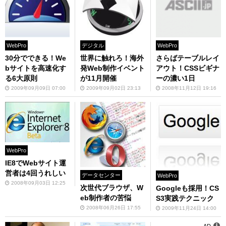
WebPro
WebPro
デジタル
さらばテーブルレイ
30分でできる！We
世界に触れろ！海外
アウト！CSSビギナ
bサイトを高速化す
発Web制作イベント
ーの濃い1日
る6大原則
が11月開催
2008年11月12日 19:16
2009年09月09日 07:00
2009年09月02日 23:13
WebPro
IE8でWebサイト運
営者は4回うれしい
データセンター
WebPro
2008年09月03日 12:25
次世代ブラウザ、W
Googleも採用！CS
eb制作者の苦悩
S3実践テクニック
2008年06月26日 17:55
2009年11月24日 14:00
AD