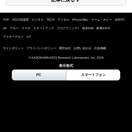
TOP
ASCII倶楽部
ビジネス
TECH
デジタル
iPhone/Mac
ゲーム・ホビー
自作PC
AV
アキバ
スマホ
スタートアップ
プログラミング+
格安SIM
家電ASCII
アスキーグルメ
IoT
サイトポリシー
プライバシーポリシー
運営会社
お問い合わせ
広告掲載
© KADOKAWA ASCII Research Laboratories, Inc.
2026
表示形式
PC
スマートフォン