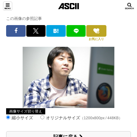
この画像の参照記事
お気に入り
画像サイズ切り替え
縮小サイズ
オリジナルサイズ
（1200x800px / 448KB）
記事に戻る