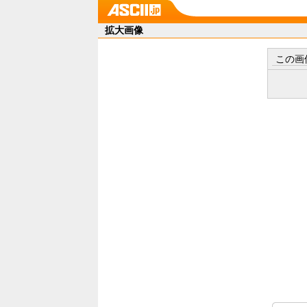
拡大画像
この画