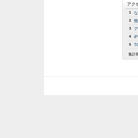
アク
1
な
2
熊
3
ア
4
i
5
T
集計