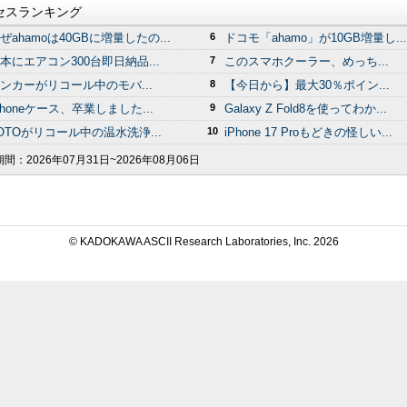
セスランキング
ぜahamoは40GBに増量したの...
6
ドコモ「ahamo」が10GB増量し...
本にエアコン300台即日納品...
7
このスマホクーラー、めっち...
ンカーがリコール中のモバ...
8
【今日から】最大30％ポイン...
Phoneケース、卒業しました...
9
Galaxy Z Fold8を使ってわか...
OTOがリコール中の温水洗浄...
10
iPhone 17 Proもどきの怪しい...
期間：
2026年07月31日~2026年08月06日
© KADOKAWA ASCII Research Laboratories, Inc.
2026