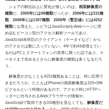
シェアの順位以上に変化が激しいのは、
画面解像度の
種類
だ。
2005年には99種類
だったが、
2006年には331種
類
、
2008年には1307種類
、
2009年（暫定値）には4252
種類
にも増えた。シビラはJavaScriptをWebページに埋
め込むビーコン型のアクセス解析ツールであり、
JavaScript未対応のクライアント（ケータイなど）から
のアクセスは数に入っていない。4年で約43倍増えてい
るのはPCとスマートフォンの世界に限った話であり、ケ
ータイまで含めるとさらに解像度の種類は多くなるだろ
う。
解像度が少なくとも4252種類あることは、何に応用で
きるだろうか。たとえばiPhoneの画面解像度は320×396
ピクセルという特徴があるので、アクセス時にHTTPヘ
ッダーに付与されるWebブラウザーの情報や、
JavaScriptで取得できるOS種別を見なくても、
解像度だ