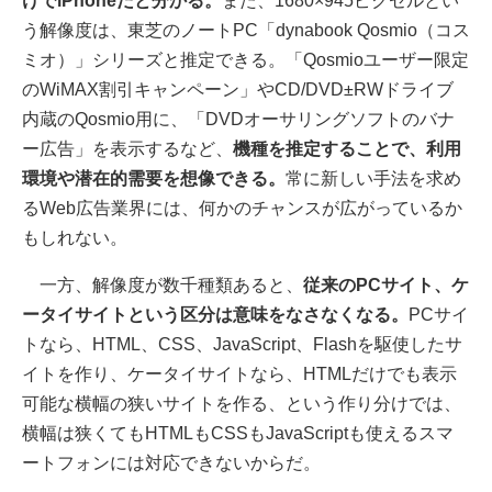
けでiPhoneだと分かる。
また、1680×945ピクセルとい
う解像度は、東芝のノートPC「dynabook Qosmio（コス
ミオ）」シリーズと推定できる。「Qosmioユーザー限定
のWiMAX割引キャンペーン」やCD/DVD±RWドライブ
内蔵のQosmio用に、「DVDオーサリングソフトのバナ
ー広告」を表示するなど、
機種を推定することで、利用
環境や潜在的需要を想像できる。
常に新しい手法を求め
るWeb広告業界には、何かのチャンスが広がっているか
もしれない。
一方、解像度が数千種類あると、
従来のPCサイト、ケ
ータイサイトという区分は意味をなさなくなる。
PCサイ
トなら、HTML、CSS、JavaScript、Flashを駆使したサ
イトを作り、ケータイサイトなら、HTMLだけでも表示
可能な横幅の狭いサイトを作る、という作り分けでは、
横幅は狭くてもHTMLもCSSもJavaScriptも使えるスマ
ートフォンには対応できないからだ。