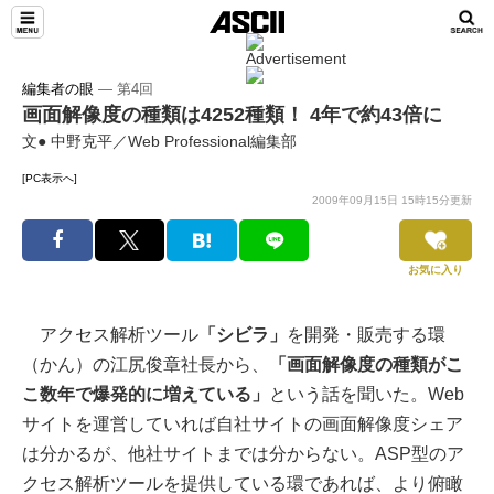
編集者の眼
― 第4回
画面解像度の種類は4252種類！ 4年で約43倍に
文● 中野克平／Web Professional編集部
[PC表示へ]
2009年09月15日 15時15分更新
お気に入り
アクセス解析ツール
「シビラ」
を開発・販売する環
（かん）の江尻俊章社長から、
「画面解像度の種類がこ
こ数年で爆発的に増えている」
という話を聞いた。Web
サイトを運営していれば自社サイトの画面解像度シェア
は分かるが、他社サイトまでは分からない。ASP型のア
クセス解析ツールを提供している環であれば、より俯瞰