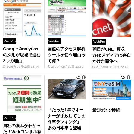
WebPro
WebPro
WebPro
Google Analytics
国産のアクセス解析
朝日がCNET買収
の採用が現場で進む
ツールを使う理由っ
Webメディアは存亡
2つの理由
て何？
かけた競争へ
2009年09月02日 23:44
2009年08月26日 13:39
2009年07月01日 22:49
AD
AD
「たった1年でオー
最短5分で接続
ナーが手放してしま
WebPro
う車ランキング」
自社の強みがわかっ
あの日本車も登場
た！Webコンサル有