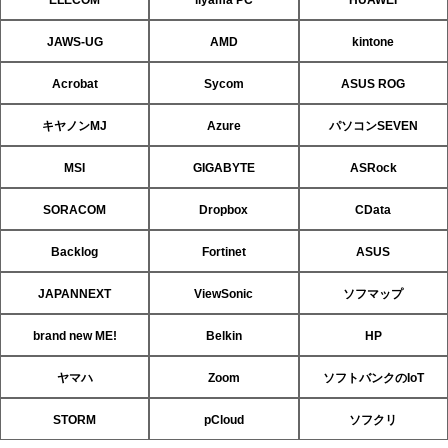
ELECOM
iiyama PC
HUAWEI
JAWS-UG
AMD
kintone
Acrobat
Sycom
ASUS ROG
キヤノンMJ
Azure
パソコンSEVEN
MSI
GIGABYTE
ASRock
SORACOM
Dropbox
CData
Backlog
Fortinet
ASUS
JAPANNEXT
ViewSonic
ソフマップ
brand new ME!
Belkin
HP
ヤマハ
Zoom
ソフトバンクのIoT
STORM
pCloud
ソフクリ