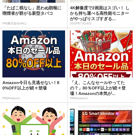
「たばこ税なし」思わぬ朗報に
4K解像度で2画面はスゴい！ し
喫煙者が群がる新型タバコ
かも持ち運べる高性能モニター
がやっぱりスゴすぎる...
PR(株式会社HAL)
2026年7月24日
Amazon今日も見逃せない！8
「え、こんなセールやってた
0%OFF以上が続々登場
の？」80％OFF以上が続々登
場！Amazonの本気が...
PR(Amazon)
PR(Amazon)