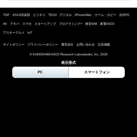
TOP
ASCII倶楽部
ビジネス
TECH
デジタル
iPhone/Mac
ゲーム・ホビー
自作PC
AV
アキバ
スマホ
スタートアップ
プログラミング+
格安SIM
家電ASCII
アスキーグルメ
IoT
サイトポリシー
プライバシーポリシー
運営会社
お問い合わせ
広告掲載
© KADOKAWA ASCII Research Laboratories, Inc.
2026
表示形式
PC
スマートフォン