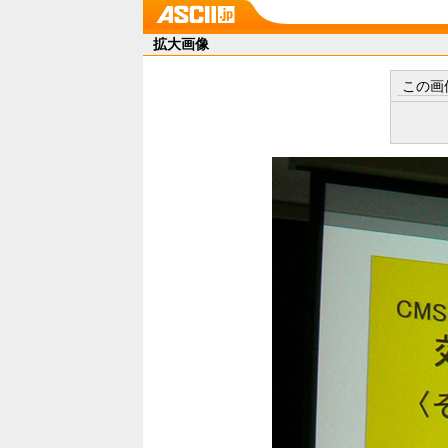
拡大画像
この画