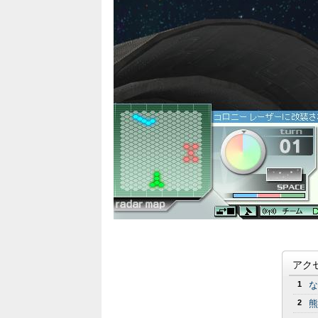
アク
1
な
2
熊