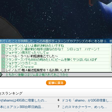
セスランキング
ぜahamoは40GBに増量したの...
6
ドコモ「ahamo」が10GB増量し...
本にエアコン300台即日納品...
7
このスマホクーラー、めっち...