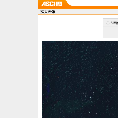
拡大画像
この画