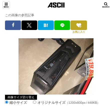
この画像の参照記事
お気に入り
画像サイズ切り替え
縮小サイズ
オリジナルサイズ
（1200x800px / 448KB）