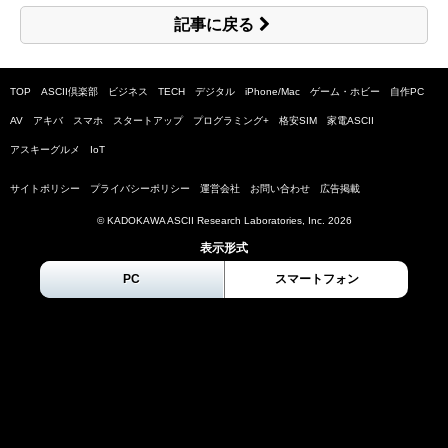
記事に戻る
TOP
ASCII倶楽部
ビジネス
TECH
デジタル
iPhone/Mac
ゲーム・ホビー
自作PC
AV
アキバ
スマホ
スタートアップ
プログラミング+
格安SIM
家電ASCII
アスキーグルメ
IoT
サイトポリシー
プライバシーポリシー
運営会社
お問い合わせ
広告掲載
© KADOKAWA ASCII Research Laboratories, Inc.
2026
表示形式
PC
スマートフォン