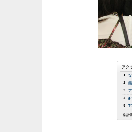
アク
1
な
2
熊
3
ア
4
i
5
T
集計