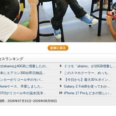
セスランキング
ぜahamoは40GBに増量したの...
6
ドコモ「ahamo」が10GB増量し...
本にエアコン300台即日納品...
7
このスマホクーラー、めっち...
ンカーがリコール中のモバ...
8
【今日から】最大30％ポイン...
Phoneケース、卒業しました...
9
Galaxy Z Fold8を使ってわか...
OTOがリコール中の温水洗浄...
10
iPhone 17 Proもどきの怪しい...
期間：
2026年07月31日~2026年08月06日