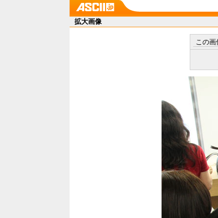
拡大画像
この画