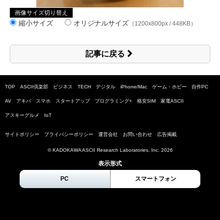
画像サイズ切り替え
縮小サイズ
オリジナルサイズ
（1200x800px / 448KB）
記事に戻る
TOP
ASCII倶楽部
ビジネス
TECH
デジタル
iPhone/Mac
ゲーム・ホビー
自作PC
AV
アキバ
スマホ
スタートアップ
プログラミング+
格安SIM
家電ASCII
アスキーグルメ
IoT
サイトポリシー
プライバシーポリシー
運営会社
お問い合わせ
広告掲載
© KADOKAWA ASCII Research Laboratories, Inc.
2026
表示形式
PC
スマートフォン