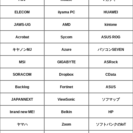
ELECOM
iiyama PC
HUAWEI
JAWS-UG
AMD
kintone
Acrobat
Sycom
ASUS ROG
キヤノンMJ
Azure
パソコンSEVEN
MSI
GIGABYTE
ASRock
SORACOM
Dropbox
CData
Backlog
Fortinet
ASUS
JAPANNEXT
ViewSonic
ソフマップ
brand new ME!
Belkin
HP
ヤマハ
Zoom
ソフトバンクのIoT