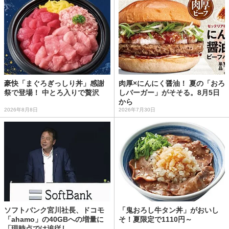
豪快「まぐろぎっしり丼」感謝
肉厚×にんにく醤油！ 夏の「おろ
祭で登場！ 中とろ入りで贅沢
しバーガー」がそそる。8月5日
から
2026年8月8日
2026年7月30日
ソフトバンク宮川社長、ドコモ
「鬼おろし牛タン丼」がおいし
「ahamo」の40GBへの増量に
そ！夏限定で1110円～
「現時点では追従し...