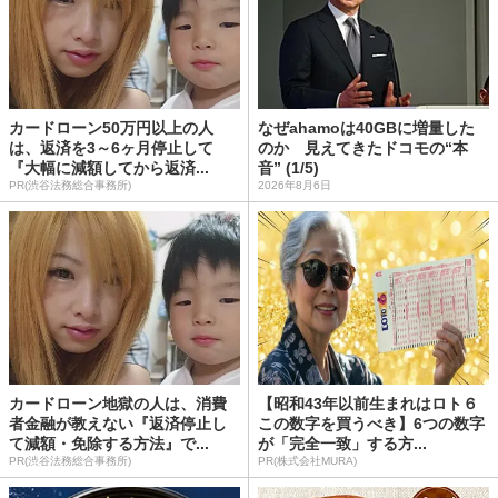
カードローン50万円以上の人
なぜahamoは40GBに増量した
は、返済を3～6ヶ月停止して
のか 見えてきたドコモの“本
『大幅に減額してから返済...
音” (1/5)
PR(渋谷法務総合事務所)
2026年8月6日
カードローン地獄の人は、消費
【昭和43年以前生まれはロト６
者金融が教えない『返済停止し
この数字を買うべき】6つの数字
て減額・免除する方法』で...
が「完全一致」する方...
PR(渋谷法務総合事務所)
PR(株式会社MURA)