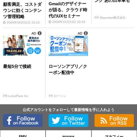
ング あの日本車も
Gmailのデザイナー
顧客満足、コストダ
が語る、クラウド時
ウンに効くコンテン
代のUXセミナー
ツ管理戦略
PR Skyrocket株式会社
2009年10月23日 20:03
2009年09月02日 23:16
AD
AD
最短5分で接続
ローソンアプリ／ク
ーポン配信中
PR LotusFlare Inc
PR ローソン
公式アカウントをフォローして最新情報を手に入れよう
FMV
mouse
マカフィー