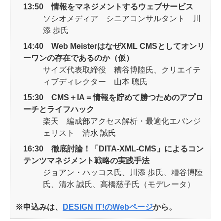
13:50 情報をマネジメントするウェブサービス
ソシオメディア シニアコンサルタント 川
添 歩氏
14:40 Web MeisterはなぜXML CMSとしてオンリ
ーワンの存在であるのか（仮）
サイズ代表取締役 糟谷博陸氏、クリエイテ
ィブディレクター 山本 聰氏
15:30 CMS＋IA＝情報を貯めて勝つためのアプロ
ーチとライフハック
楽天 編成部アクセス解析・最適化エバンジ
ェリスト 清水 誠氏
16:30 徹底討論！「DITA-XML-CMS」によるコン
テンツマネジメント戦略の実践手法
ジョアン・ハッコス氏、川添 歩氏、糟谷博陸
氏、清水 誠氏、高橋慈子氏（モデレータ）
※申込みは、
DESIGN IT!のWebページ
から。