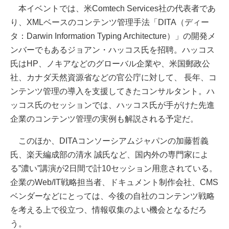
本イベントでは、米Comtech Services社の代表者であ
り、XMLベースのコンテンツ管理手法「DITA（ディー
タ：Darwin Information Typing Architecture）」の開発メ
ンバーでもあるジョアン・ハッコス氏を招聘。ハッコス
氏はHP、ノキアなどのグローバル企業や、米国郵政公
社、カナダ天然資源省などの官公庁に対して、 長年、コ
ンテンツ管理の導入を支援してきたコンサルタント。ハ
ッコス氏のセッションでは、ハッコス氏が手がけた先進
企業のコンテンツ管理の実例も解説される予定だ。
このほか、DITAコンソーシアムジャパンの加藤哲義
氏、楽天編成部の清水 誠氏など、国内外の専門家によ
る”濃い”講演が2日間で計10セッション用意されている。
企業のWeb/IT戦略担当者、ドキュメント制作会社、CMS
ベンダーなどにとっては、今後の自社のコンテンツ戦略
を考える上で役立つ、情報収集のよい機会となるだろ
う。