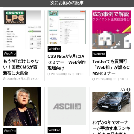
次にお勧めの記事
WebPro
WebPro
WebPro
CSS Niteが9月にIA
もうMTだけじゃな
Twitterでも質問可
セミナー Web制作
い！国産CMSが西
「Web担」が語るC
現場向け
新宿に大集合
MSセミナー
2009年08月07日 13:00
2009年05月21日 16:27
2009年08月03日 19:57
AD
わずか1年でオーナ
ーが手放す車ランキ
WebPro
WebPro