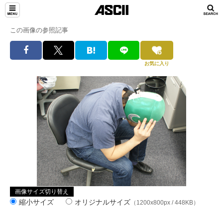
この画像の参照記事
お気に入り
画像サイズ切り替え
縮小サイズ
オリジナルサイズ
（1200x800px / 448KB）