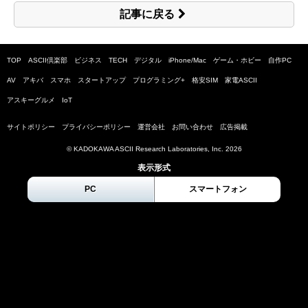
記事に戻る
TOP
ASCII倶楽部
ビジネス
TECH
デジタル
iPhone/Mac
ゲーム・ホビー
自作PC
AV
アキバ
スマホ
スタートアップ
プログラミング+
格安SIM
家電ASCII
アスキーグルメ
IoT
サイトポリシー
プライバシーポリシー
運営会社
お問い合わせ
広告掲載
© KADOKAWA ASCII Research Laboratories, Inc.
2026
表示形式
PC
スマートフォン