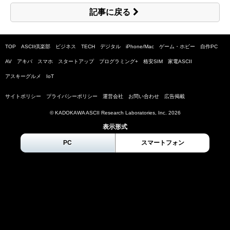
記事に戻る
TOP
ASCII倶楽部
ビジネス
TECH
デジタル
iPhone/Mac
ゲーム・ホビー
自作PC
AV
アキバ
スマホ
スタートアップ
プログラミング+
格安SIM
家電ASCII
アスキーグルメ
IoT
サイトポリシー
プライバシーポリシー
運営会社
お問い合わせ
広告掲載
© KADOKAWA ASCII Research Laboratories, Inc.
2026
表示形式
PC
スマートフォン