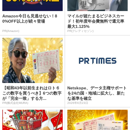
Amazon今日も見逃せない！8
マイルが超たまるビジネスカー
0%OFF以上が続々登場
ド！初年度年会費無料で還元率
最大1.125%
PR(Amazon)
PR(クレディセゾン)
【昭和43年以前生まれはロト６
Netskope、データ主権サポート
この数字を買うべき】6つの数字
を24の国・地域に拡大し、新た
が「完全一致」する方...
な基準を確立
PR(株式会社MURA)
2026年6月23日