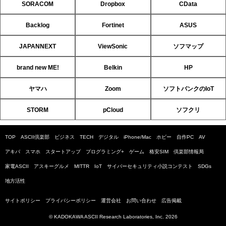
SORACOM
Dropbox
CData
Backlog
Fortinet
ASUS
JAPANNEXT
ViewSonic
ソフマップ
brand new ME!
Belkin
HP
ヤマハ
Zoom
ソフトバンクのIoT
STORM
pCloud
ソフクリ
TOP
ASCII倶楽部
ビジネス
TECH
デジタル
iPhone/Mac
ホビー
自作PC
AV
アキバ
スマホ
スタートアップ
プログラミング+
ゲーム
格安SIM
倶楽部情報局
家電ASCII
アスキーグルメ
MITTR
IoT
サイバーセキュリティ小説コンテスト
SDGs
地方活性
サイトポリシー
プライバシーポリシー
運営会社
お問い合わせ
広告掲載
© KADOKAWA ASCII Research Laboratories, Inc. 2026