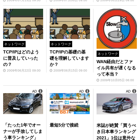
2009年07月13日 09:00
2009年07月06日 09:00
2009年06月29日 09:00
ネットワーク
ネットワーク
TCP/IPはどのよう
TCP/IPの基礎の基
ネットワーク
に普及していった
礎を理解しています
WAN経由だとファ
の？
か？
イル共有が遅くなる
2009年06月22日 09:00
2009年06月15日 09:00
って本当？
2009年10月05日 06:00
AD
AD
AD
「たった1年でオー
最短5分で接続
米誌が絶賛「買うべ
ナーが手放してしま
き日本車ランキング
う車ランキング」
2021」1位は意外な