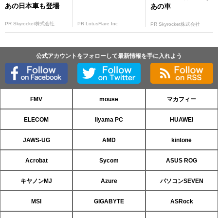
あの日本車も登場
あの車
PR Skyrocket株式会社
PR LotusFlare Inc
PR Skyrocket株式会社
公式アカウントをフォローして最新情報を手に入れよう
FMV
mouse
マカフィー
ELECOM
iiyama PC
HUAWEI
JAWS-UG
AMD
kintone
Acrobat
Sycom
ASUS ROG
キヤノンMJ
Azure
パソコンSEVEN
MSI
GIGABYTE
ASRock