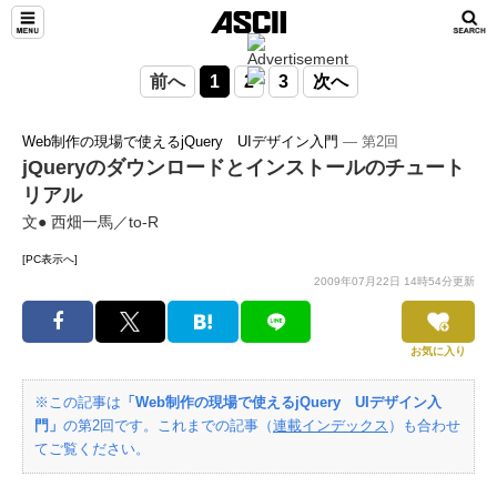
前へ
1
2
3
次へ
Web制作の現場で使えるjQuery UIデザイン入門
― 第2回
jQueryのダウンロードとインストールのチュート
リアル
文● 西畑一馬／to-R
[PC表示へ]
2009年07月22日 14時54分更新
お気に入り
※この記事は
「Web制作の現場で使えるjQuery UIデザイン入
門」
の第2回です。これまでの記事（
連載インデックス
）も合わせ
てご覧ください。