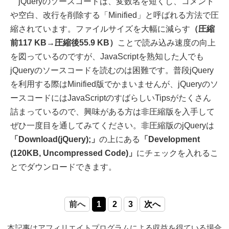
jQueryのソースコードは、変数名を短くし、コメント
や空白、改行を削除する「Minified」と呼ばれる方法で圧
縮されています。ファイルサイズを大幅に減らす
（圧縮
前117 KB→圧縮後55.9 KB）
ことで読み込み速度の向上
を図っているのですが、JavaScriptを熟知した人でも
jQueryのソースコードを読むのは困難です。普段jQuery
を利用する際はMinified版でかまいませんが、jQueryのソ
ースコードにはJavaScriptのすばらしいTipsがたくさん
詰まっているので、興味がある方は非圧縮版を入手して
ぜひ一度目を通してみてください。非圧縮版のjQueryは
「Download(jQuery);」
の上にある
「Development
(120KB, Uncompressed Code)」
にチェックを入れるこ
とでダウンロードできます。
前へ
1
2
3
次へ
本記事はアフィリエイトプログラムによる収益を得ている場合