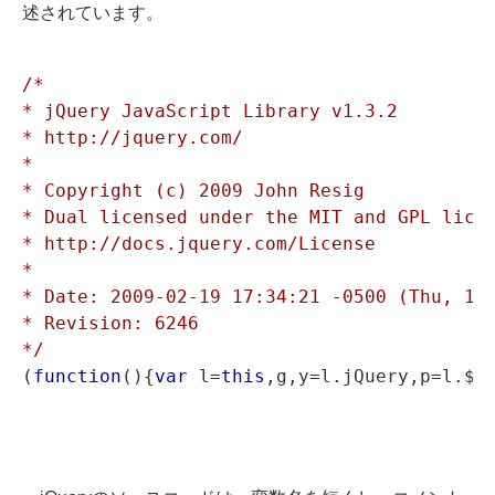
述されています。
/*

* jQuery JavaScript Library v1.3.2

* http://jquery.com/

*

* Copyright (c) 2009 John Resig

* Dual licensed under the MIT and GPL licen
* http://docs.jquery.com/License

*

* Date: 2009-02-19 17:34:21 -0500 (Thu, 19 
* Revision: 6246

*/
(
function
(){
var
 l=
this
,g,y=l.jQuery,p=l.$,