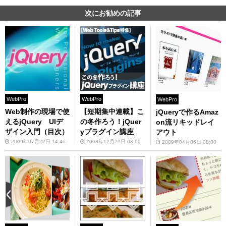
次にお勧めの記事
WebPro
WebPro
WebPro
Web制作の現場で使
【短期集中連載】こ
jQueryで作るAmaz
えるjQuery UIデ
の冬作ろう！jQuer
on流リキッドレイ
ザイン入門（目次）
yプラグイン講座
アウト
2009年07月22日 14:46
2008年12月29日 08:00
2009年04月06日 08:00