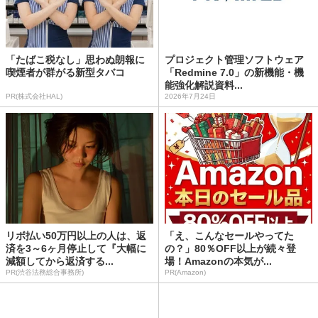
「たばこ税なし」思わぬ朗報に
プロジェクト管理ソフトウェア
喫煙者が群がる新型タバコ
「Redmine 7.0」の新機能・機
能強化解説資料...
PR(株式会社HAL)
2026年7月24日
リボ払い50万円以上の人は、返
「え、こんなセールやってた
済を3～6ヶ月停止して『大幅に
の？」80％OFF以上が続々登
減額してから返済する...
場！Amazonの本気が...
PR(渋谷法務総合事務所)
PR(Amazon)