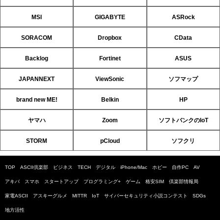
MSI
GIGABYTE
ASRock
SORACOM
Dropbox
CData
Backlog
Fortinet
ASUS
JAPANNEXT
ViewSonic
ソフマップ
brand new ME!
Belkin
HP
ヤマハ
Zoom
ソフトバンクのIoT
STORM
pCloud
ソフクリ
TOP
ASCII倶楽部
ビジネス
TECH
デジタル
iPhone/Mac
ホビー
自作PC
AV
アキバ
スマホ
スタートアップ
プログラミング+
ゲーム
格安SIM
倶楽部情報局
家電ASCII
アスキーグルメ
MITTR
IoT
サイバーセキュリティ小説コンテスト
SDGs
地方活性