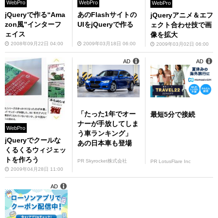
WebPro
WebPro
WebPro
jQueryで作る“Ama
あのFlashサイトの
jQueryアニメ＆エフ
zon風”インターフ
UIをjQueryで作る
ェクト合わせ技で画
ェイス
像を拡大
2008年09月22日 04:00
2009年03月18日 06:00
2009年03月02日 06:00
AD
AD
「たった1年でオー
最短5分で接続
ナーが手放してしま
WebPro
う車ランキング」
jQueryでクールな
あの日本車も登場
くるくるウィジェッ
トを作ろう
PR Skyrocket株式会社
PR LotusFlare Inc
2009年04月28日 11:00
AD