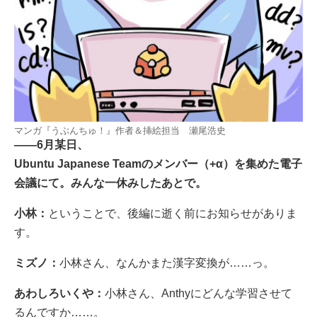
マンガ『うぶんちゅ！』作者＆挿絵担当 瀬尾浩史
――6月某日、
Ubuntu Japanese Teamのメンバー（+α）を集めた電子
会議にて。みんな一休みしたあとで。
小林：
ということで、後編に逝く前にお知らせがありま
す。
ミズノ：
小林さん、なんかまた漢字変換が……っ。
あわしろいくや：
小林さん、Anthyにどんな学習させて
るんですか……。