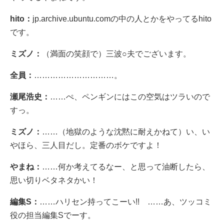
hito：
jp.archive.ubuntu.comの中の人とかをやってるhito
です。
ミズノ：
（満面の笑顔で）三波○夫でございます。
全員：
…………………………。
瀬尾浩史：
……ぺ、ペンギンにはこの空気はツラいので
すっ。
ミズノ：
……（地獄のような沈黙に耐えかねて）い、い
やほら、三人目だし。定番のボケですよ！
やまね：
……何か考えてるなー、と思って油断したら、
思い切りベタネタかい！
編集S：
……ハリセン持ってこーい!! ……あ、ツッコミ
役の担当編集Sでーす。