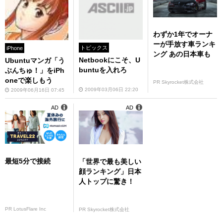
わずか1年でオーナ
ーが手放す車ランキ
トピックス
iPhone
ング あの日本車も
Netbookにこそ、U
Ubuntuマンガ「う
buntuを入れろ
ぶんちゅ！」をiPh
oneで楽しもう
PR Skyrocket株式会社
2009年03月06日 22:20
2009年06月16日 07:45
AD
AD
最短5分で接続
「世界で最も美しい
顔ランキング」日本
人トップに驚き！
PR LotusFlare Inc
PR Skyrocket株式会社