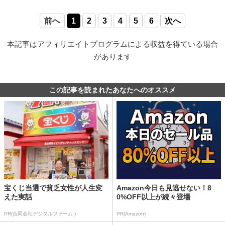
前へ
1
2
3
4
5
6
次へ
本記事はアフィリエイトプログラムによる収益を得ている場合
があります
この記事を読まれたあなたへのオススメ
宝くじ当選で貧乏女性が人生変
Amazon今日も見逃せない！8
えた実話
0%OFF以上が続々登場
PR(合同会社デジタルファーム )
PR(Amazon)