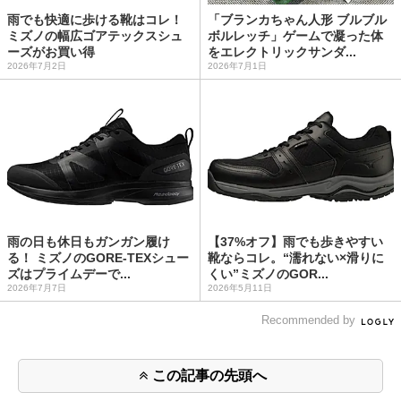
雨でも快適に歩ける靴はコレ！
「ブランカちゃん人形 ブルブル
ミズノの幅広ゴアテックスシュ
ボルレッチ」ゲームで凝った体
ーズがお買い得
をエレクトリックサンダ...
2026年7月2日
2026年7月1日
雨の日も休日もガンガン履け
【37%オフ】雨でも歩きやすい
る！ ミズノのGORE-TEXシュー
靴ならコレ。“濡れない×滑りに
ズはプライムデーで...
くい”ミズノのGOR...
2026年7月7日
2026年5月11日
Recommended by
この記事の先頭へ