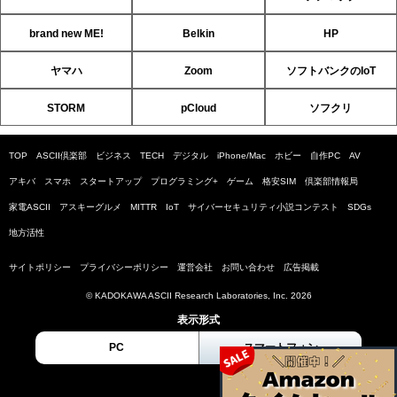
brand new ME!
Belkin
HP
ヤマハ
Zoom
ソフトバンクのIoT
STORM
pCloud
ソフクリ
TOP
ASCII倶楽部
ビジネス
TECH
デジタル
iPhone/Mac
ホビー
自作PC
AV
アキバ
スマホ
スタートアップ
プログラミング+
ゲーム
格安SIM
倶楽部情報局
家電ASCII
アスキーグルメ
MITTR
IoT
サイバーセキュリティ小説コンテスト
SDGs
地方活性
サイトポリシー
プライバシーポリシー
運営会社
お問い合わせ
広告掲載
© KADOKAWA ASCII Research Laboratories, Inc. 2026
表示形式
PC
スマートフォン