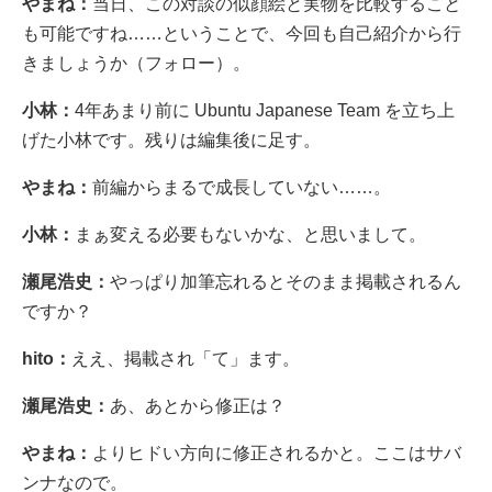
やまね：
当日、この対談の似顔絵と実物を比較すること
も可能ですね……ということで、今回も自己紹介から行
きましょうか（フォロー）。
小林：
4年あまり前に Ubuntu Japanese Team を立ち上
げた小林です。残りは編集後に足す。
やまね：
前編からまるで成長していない……。
小林：
まぁ変える必要もないかな、と思いまして。
瀬尾浩史：
やっぱり加筆忘れるとそのまま掲載されるん
ですか？
hito：
ええ、掲載され「て」ます。
瀬尾浩史：
あ、あとから修正は？
やまね：
よりヒドい方向に修正されるかと。ここはサバ
ンナなので。