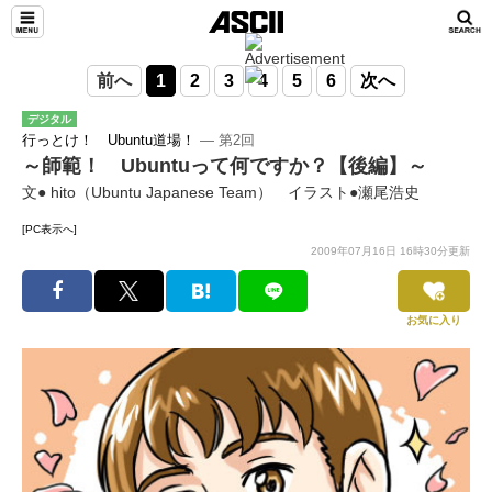
前へ
1
2
3
4
5
6
次へ
デジタル
行っとけ！ Ubuntu道場！
― 第2回
～師範！ Ubuntuって何ですか？【後編】～
文● hito（Ubuntu Japanese Team） イラスト●瀬尾浩史
[PC表示へ]
2009年07月16日 16時30分更新
お気に入り