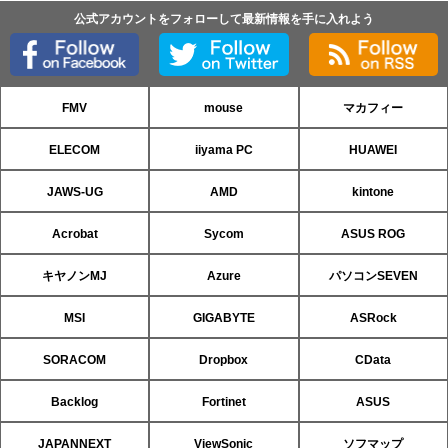
公式アカウントをフォローして最新情報を手に入れよう
FMV
mouse
マカフィー
ELECOM
iiyama PC
HUAWEI
JAWS-UG
AMD
kintone
Acrobat
Sycom
ASUS ROG
キヤノンMJ
Azure
パソコンSEVEN
MSI
GIGABYTE
ASRock
SORACOM
Dropbox
CData
Backlog
Fortinet
ASUS
JAPANNEXT
ViewSonic
ソフマップ