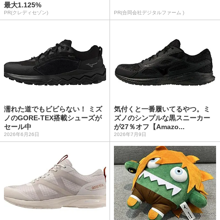
最大1.125%
PR(クレディセゾン)
PR(合同会社デジタルファーム )
濡れた道でもビビらない！ ミズ
気付くと一番履いてるやつ。ミ
ノのGORE-TEX搭載シューズが
ズノのシンプルな黒スニーカー
セール中
が27％オフ【Amazo...
2026年6月26日
2026年7月9日