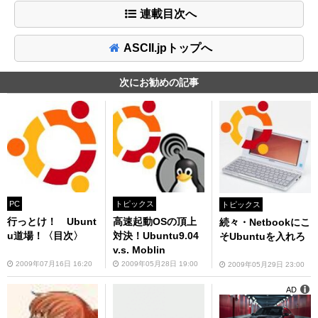
連載目次へ
ASCII.jpトップへ
次にお勧めの記事
PC
トピックス
トピックス
行っとけ！ Ubunt
高速起動OSの頂上
続々・Netbookにこ
u道場！〈目次〉
対決！Ubuntu9.04
そUbuntuを入れろ
v.s. Moblin
2009年07月16日 16:20
2009年05月28日 19:00
2009年05月29日 23:00
AD