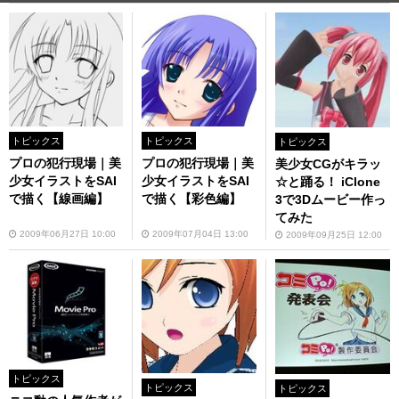
トピックス
トピックス
トピックス
プロの犯行現場｜美
プロの犯行現場｜美
美少女CGがキラッ
少女イラストをSAI
少女イラストをSAI
☆と踊る！ iClone
で描く【線画編】
で描く【彩色編】
3で3Dムービー作っ
てみた
2009年06月27日 10:00
2009年07月04日 13:00
2009年09月25日 12:00
トピックス
トピックス
トピックス