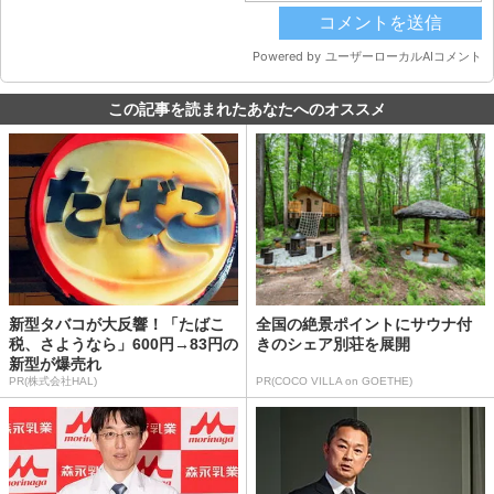
この記事を読まれたあなたへのオススメ
新型タバコが大反響！「たばこ
全国の絶景ポイントにサウナ付
税、さようなら」600円→83円の
きのシェア別荘を展開
新型が爆売れ
PR(株式会社HAL)
PR(COCO VILLA on GOETHE)