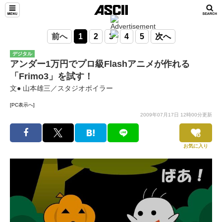
前へ
1
2
3
4
5
次へ
デジタル
アンダー1万円でプロ級Flashアニメが作れる
「Frimo3」を試す！
文● 山本雄三／スタジオボイラー
[PC表示へ]
2009年07月17日 12時00分更新
お気に入り