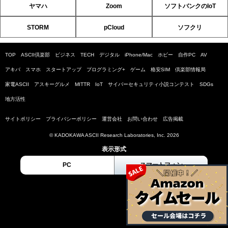
ヤマハ
Zoom
ソフトバンクのIoT
STORM
pCloud
ソフクリ
TOP
ASCII倶楽部
ビジネス
TECH
デジタル
iPhone/Mac
ホビー
自作PC
AV
アキバ
スマホ
スタートアップ
プログラミング+
ゲーム
格安SIM
倶楽部情報局
家電ASCII
アスキーグルメ
MITTR
IoT
サイバーセキュリティ小説コンテスト
SDGs
地方活性
サイトポリシー
プライバシーポリシー
運営会社
お問い合わせ
広告掲載
© KADOKAWA ASCII Research Laboratories, Inc. 2026
表示形式
PC
スマートフォン