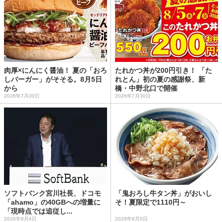
肉厚×にんにく醤油！ 夏の「おろ
たれかつ丼が200円引き！ 「た
しバーガー」がそそる。8月5日
れとん」初の夏の感謝祭、新
から
橋・中野北口で開催
2026年7月30日
2026年7月30日
ソフトバンク宮川社長、ドコモ
「鬼おろし牛タン丼」がおいし
「ahamo」の40GBへの増量に
そ！夏限定で1110円～
「現時点では追従し...
2026年8月4日
2026年8月5日