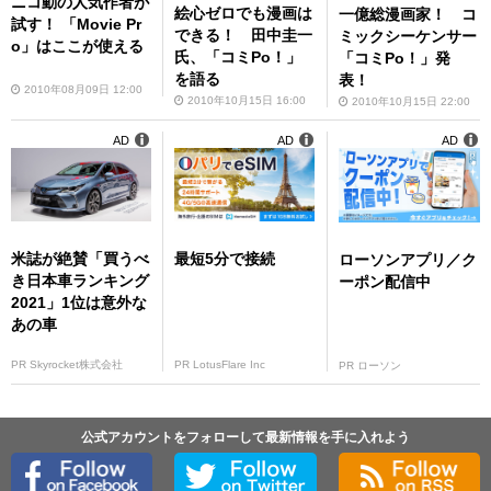
ニコ動の人気作者が
絵心ゼロでも漫画は
一億総漫画家！ コ
試す！ 「Movie Pr
できる！ 田中圭一
ミックシーケンサー
o」はここが使える
氏、「コミPo！」
「コミPo！」発
を語る
表！
2010年08月09日 12:00
2010年10月15日 16:00
2010年10月15日 22:00
AD
AD
AD
米誌が絶賛「買うべ
最短5分で接続
ローソンアプリ／ク
き日本車ランキング
ーポン配信中
2021」1位は意外な
あの車
PR Skyrocket株式会社
PR LotusFlare Inc
PR ローソン
公式アカウントをフォローして最新情報を手に入れよう