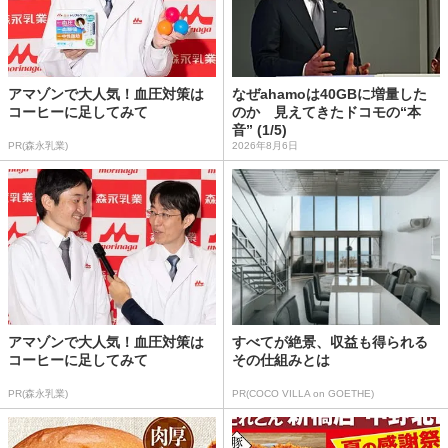
アマゾンで大人気！血圧対策は
なぜahamoは40GBに増量した
コーヒーに足してみて
のか 見えてきたドコモの“本
音” (1/5)
PR(森永乳業)
2026年8月6日
アマゾンで大人気！血圧対策は
すべてが絶景、収益も得られる
コーヒーに足してみて
その仕組みとは
PR(森永乳業)
PR(COCO VILLA on GOETHE)