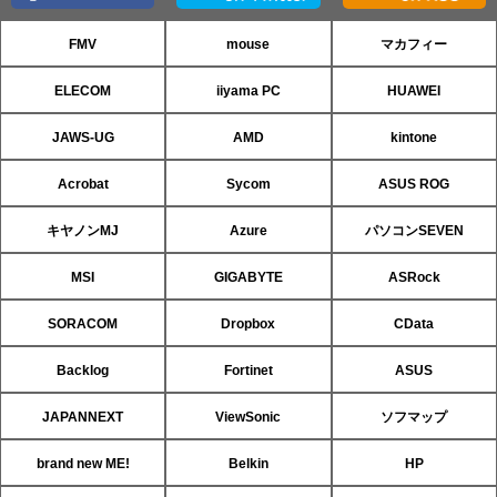
FMV
mouse
マカフィー
ELECOM
iiyama PC
HUAWEI
JAWS-UG
AMD
kintone
Acrobat
Sycom
ASUS ROG
キヤノンMJ
Azure
パソコンSEVEN
MSI
GIGABYTE
ASRock
SORACOM
Dropbox
CData
Backlog
Fortinet
ASUS
JAPANNEXT
ViewSonic
ソフマップ
brand new ME!
Belkin
HP