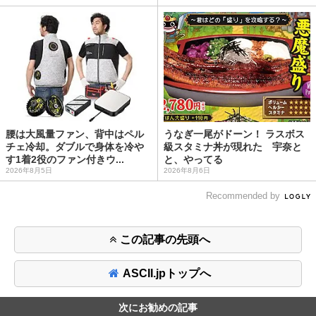
腰は大風量ファン、背中はペル
うなぎ一尾がドーン！ ラスボス
チェ冷却。ダブルで身体を冷や
級スタミナ丼が現れた 宇奈と
す1着2役のファン付きウ...
と、やってる
2026年8月5日
2026年8月6日
Recommended by
この記事の先頭へ
ASCII.jpトップへ
次にお勧めの記事