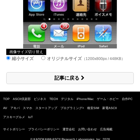
画像サイズ切り替え
縮小サイズ
オリジナルサイズ
（1200x800px / 448KB）
記事に戻る
TOP
ASCII倶楽部
ビジネス
TECH
デジタル
iPhone/Mac
ゲーム・ホビー
自作PC
AV
アキバ
スマホ
スタートアップ
プログラミング+
格安SIM
家電ASCII
アスキーグルメ
IoT
サイトポリシー
プライバシーポリシー
運営会社
お問い合わせ
広告掲載
© KADOKAWA ASCII Research Laboratories, Inc.
2026