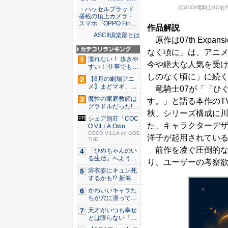
(C)2009竜騎士07/
・ハッセルブラッド
搭載の頂上カメラ・
スマホ「OPPO Fin…
作品解説
ASCII倶楽部とは
原作は07th Exp
なく頃に」は、アニ
濡れない！ 歩きや
今や絶大な人気を受
すい！ 仕事でも履
ける...
しのなく頃に」に続く“
【8月の劇場アニ
メ】まどマギ、13
竜騎士07が「「ひ
年ぶり...
魔性の家庭教師は
す。」と語る本作のT
グラドルだった!?
秋、シリーズ構成に
村雨...
シェア別荘「COC
た、キャラクターデ
O VILLA Own...
COCO VILLA on GOE
洋子が起用されてい
THE
前作を凌ぐ圧倒的な
「ひめちゃんのい
る生活」へようこ
り、ユーザーの考察欲
そ！ 「...
浴衣姿にキュン死
するかも!? 新海ま
きが...
かわいいキャラた
ちが穴に潜ってひ
どい目に...
天才がいつも幸せ
とは限らない『ダ
イヤモン...