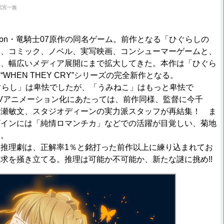
右代宮一族
ansion・竜騎士07原作の同名ゲーム。前作となる「ひぐらしの
メ、コミック、ノベル、実写映画、コンシューマーゲームと、
け、幅広いメディア展開にまで拡大してきた。本作は「ひぐら
WHEN THEY CRY”シリーズの完全新作となる。
ぐらし」は卑怯でしたが、「うみねこ」はもっと卑怯で
Vアニメーション化にあたっては、前作同様、監督に今千
川瀬敏文、スタジオディーンの実力派スタッフが再結集！ ま
ザインには「純情ロマンチカ」などでの活躍が目覚しい、菊地
る。
推理劇は、正解率1％と銘打った前作以上に練り込まれてお
求を掻き立てる。推理は可能か不可能か、新たな謎に挑め!!