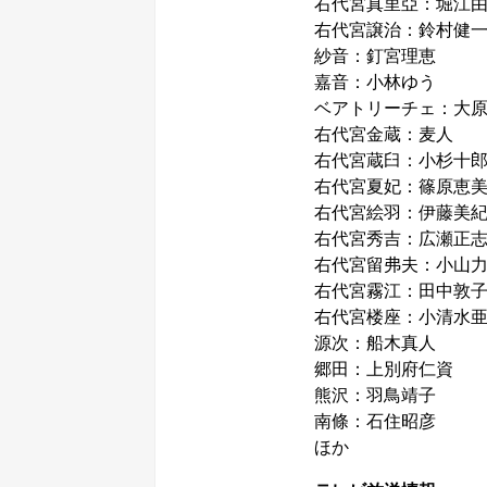
右代宮真里亞：堀江
右代宮譲治：鈴村健
紗音：釘宮理恵
嘉音：小林ゆう
ベアトリーチェ：大
右代宮金蔵：麦人
右代宮蔵臼：小杉十
右代宮夏妃：篠原恵
右代宮絵羽：伊藤美
右代宮秀吉：広瀬正
右代宮留弗夫：小山
右代宮霧江：田中敦
右代宮楼座：小清水
源次：船木真人
郷田：上別府仁資
熊沢：羽鳥靖子
南條：石住昭彦
ほか