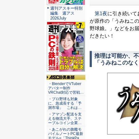
週刊アスキー特別
第1夜
に引き続いて
編集 週アス
2026July
が原作の「うみねこ
野球娘。」などをお
だきたい！
推理は可能か、不
「うみねこのなく
ASCII倶楽部
・BlenderでVTuber
アバター制作
VRChat対応で苦戦…
・プロ野球も対象
に、急成長する「予
測市場」 これは…
・アマゾン配送を支
える物流大手、ステ
ーブルコイン企業…
・あこがれの旗艦モ
バイルノートPC最新
モデル=「ThinkPa…