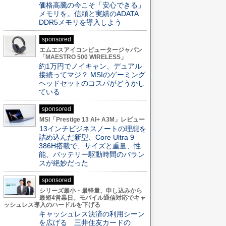
価格高騰の今こそ「安心できる」
メモリを。信頼と実績のADATA
DDR5メモリを導入しよう
sponsored
エムエスアイコンピュータージャパン
「MAESTRO 500 WIRELESS」
約1万円でノイキャン、デュアル
接続ってマジ？ MSIのゲーミング
ヘッドセットのコスパがどうかし
ている
sponsored
MSI「Prestige 13 AI+ A3M」レビュー
13インチビジネスノートの理想を
詰め込んだ新型、Core Ultra 9
386H搭載で、サイズと重量、性
能、バッテリー駆動時間のバラン
スが絶妙だった
sponsored
シリーズ最小・最軽量、申し込みから
最短4営業日。モバイル通信対応でキャ
ッシュレス導入のハードルを下げる
キャッシュレス決済の利用シーン
を広げる 三井住友カードの