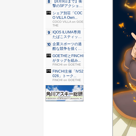
【8月9日まで】衝
撃のSFアクション
『G...
シェア別荘「COC
O VILLA Own...
COCO VILLA on GOE
THE
IQOS ILUMA専用
たばこスティッ
ク...
企業スポーツの過
酷な競争を描く『J
JM ...
GOETHEとFINCHI
がタッグを組み...
FINCHI on GOETHE
FINCHI主催「IVS2
026」トーク...
FINCHI on GOETHE