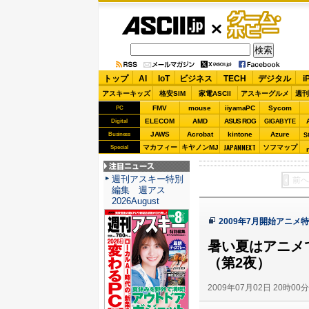
ASCII.jp
ゲーム・
ホビー
トップ
AI
IoT
ビジネス
TECH
デジタル
i
アスキーキッズ
格安SIM
家電ASCII
アスキーグルメ
週刊
FMV
mouse
iiyamaPC
Sycom
PC
ELECOM
AMD
ASUS ROG
Digital
GIGABYTE
JAWS
Acrobat
kintone
Azure
Business
S
JAPANNEXT
マカフィー
キヤノンMJ
ソフマップ
Special
注目ニュース
週刊アスキー特別
前へ
編集 週アス
2026August
2009年7月開始アニメ
暑い夏はアニメ
（第2夜）
2009年07月02日 20時00