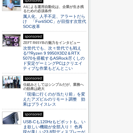
sponsored
AIによる運用自動化は、企業が生き残
るための必須条件
属人化、人手不足、アラートだら
け 「FortiSOC」が目指す次世代
SOC改革
sponsored
ZEFT R65YBの魅力をインタビュー
次世代でも、次々世代でも戦え
る!?Ryzen 9 9950X3D2＆RTX
5070を搭載するASRock尽くしの
ド安定ゲーミングPCはクリエイ
ティブな作業もどんとこい
sponsored
仕組みとしてはシンプルだが、業務へ
の効果は絶大
「現場に行くのが当たり前」を変
えたアズビルのリモート調整 効
果はプライスレス
sponsored
USB-Cも120Hzもピボットも。い
ま欲しい機能が全部入り！ 色再
現が美しい23.8型ディスプレーが