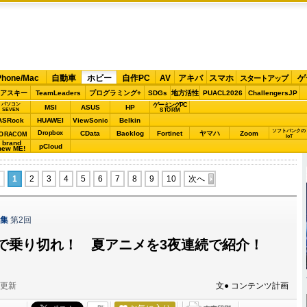
Phone/Mac
自動車
ホビー
自作PC
AV
アキバ
スマホ
ゲ
スタートアップ
アスキー
TeamLeaders
プログラミング+
SDGs
地方活性
PUACL2026
ChallengersJP
パソコン
ゲーミングPC
MSI
ASUS
HP
STORM
SEVEN
ASRock
HUAWEI
ViewSonic
Belkin
ソフトバンクの
Dropbox
CData
Backlog
Fortinet
ヤマハ
Zoom
ORACOM
IoT
brand
pCloud
new ME!
1
2
3
4
5
6
7
8
9
10
次へ
特集
第2回
で乗り切れ！ 夏アニメを3夜連続で紹介！
分更新
文● コンテンツ計画