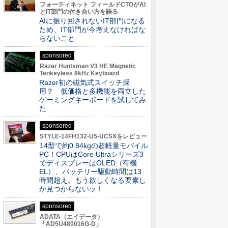
フォーティネット フィールドCTOがAI
とIT部門の付き合い方を語る
AIに振り回されないIT部門になる
ため、IT部門が今考えなければな
らないこと
sponsored
Razer Huntsman V3 HE Magnetic
Tenkeyless 8kHz Keyboard
Razer初の磁気式スイッチ採
用？ 低価格と多機能を両立した
ゲーミングキーボードを試してみ
た
sponsored
STYLE-14FH132-U5-UCSXをレビュー
14型で約0.84kgの超軽量モバイル
PC！CPUはCore Ultraシリーズ3
でディスプレーはOLED（有機
EL）、バッテリー駆動時間は13
時間超え。もう欲しくなる要素し
か見つからないッ！
sponsored
ADATA（エイデータ）
「AD5U480016G-D」