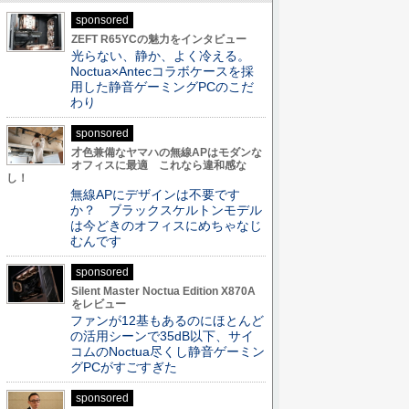
sponsored
ZEFT R65YCの魅力をインタビュー
光らない、静か、よく冷える。
Noctua×Antecコラボケースを採
用した静音ゲーミングPCのこだ
わり
sponsored
才色兼備なヤマハの無線APはモダンな
オフィスに最適 これなら違和感な
し！
無線APにデザインは不要です
か？ ブラックスケルトンモデル
は今どきのオフィスにめちゃなじ
むんです
sponsored
Silent Master Noctua Edition X870A
をレビュー
ファンが12基もあるのにほとんど
の活用シーンで35dB以下、サイ
コムのNoctua尽くし静音ゲーミン
グPCがすごすぎた
sponsored