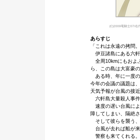
(C)2009竜騎士07/
あらすじ
「これは永遠の拷問
伊豆諸島にある六軒
全周10kmにもおよ
ら、この島は大富豪
ある時、年に一度の
今年の会議の議題は
天気予報が台風の接
六軒島大量殺人事件（1
速度の遅い台風によ
障してしまい、隔絶さ
そして彼らを襲う、
台風が去れば船が来
警察も来てくれる