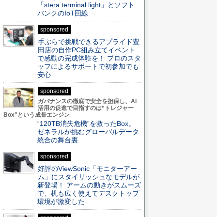
「stera terminal light」とソフト
バンクのIoT回線
sponsored
手ぶらで挑戦できるアプライド豊
田店の自作PC組み立てイベント
で感動の完成体験を！ プロのスタ
ッフによるサポートで初参加でも
安心
sponsored
ガバナンスの徹底で安全を担保し、AI
活用の促進で目指すのは“トレジャー
Box”という成長エンジン
“120TB消失危機”を救ったBox。
ゼネラルが挑むグローバルデータ
統合の舞台裏
sponsored
好評のViewSonic「モニターアー
ム」にスタイリッシュなモデルが
新登場！ アームの動きがスムーズ
で、机も広く使えてデスクトップ
環境が激変した