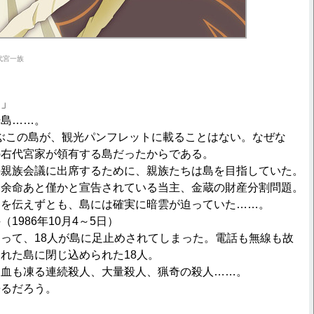
右代宮一族
。」
島……。
ぶこの島が、観光パンフレットに載ることはない。なぜな
の右代宮家が領有する島だったからである。
親族会議に出席するために、親族たちは島を目指していた。
、余命あと僅かと宣告されている当主、金蔵の財産分割問題。
近を伝えずとも、島には確実に暗雲が迫っていた……。
986年10月4～5日）
って、18人が島に足止めされてしまった。電話も無線も故
れた島に閉じ込められた18人。
血も凍る連続殺人、大量殺人、猟奇の殺人……。
るだろう。
。