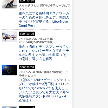
sponsored
スイッチひとつで背中のS字カーブにフ
ィット！
腰を気にする長時間デスクワーカ
ーのための次世代チェア。理想の
座り心地を実現する「LiberNovo
Omni Pro」
sponsored
JN-IPS34UQ2-HSC6とJN-
IPSC34UQ2-HSC6で比較
曲面（湾曲）ディスプレーってな
にがすごいの？一般的な平面モデ
ルとの見え方の違いや曲率（R）
の意味、選び方を解説
sponsored
JN-IPS27G120U2 価格.com限定モデ
ルをレビュー
27型4K・120Hzゲーミングディス
プレーが破格の3万円切り！PCで
もPS5でもSwitch 2でも使えるモ
デルだけど買っても大丈夫？昇降
式多機能スタンドやUSB Typc-C
給電は？