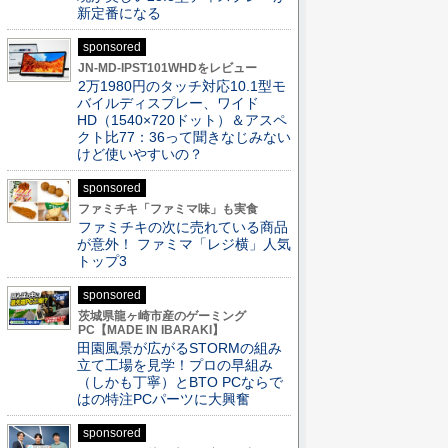
新定番になる
sponsored
JN-MD-IPST101WHDをレビュー
2万1980円のタッチ対応10.1型モ
バイルディスプレー、ワイド
HD（1540×720ドット）＆アスペ
クト比77：36って聞きなじみない
けど使いやすいの？
sponsored
ファミチキ「ファミマ味」も実食
ファミチキの次に売れている商品
が意外！ ファミマ「レジ横」人気
トップ3
sponsored
茨城県龍ヶ崎市産のゲーミング
PC【MADE IN IBARAKI】
田園風景が広がるSTORMの組み
立て工場を見学！プロの早組み
（しかも丁寧）とBTO PCならで
はの特注PCパーツに大興奮
sponsored