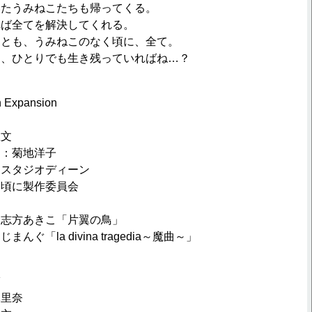
たうみねこたちも帰ってくる。
ば全てを解決してくれる。
とも、うみねこのなく頃に、全て。
、ひとりでも生き残っていればね…？
xpansion
敏文
ン：菊地洋子
：スタジオディーン
く頃に製作委員会
 志方あきこ「片翼の鳥」
ぐ「la divina tragedia～魔曲～」
輔
麻里奈