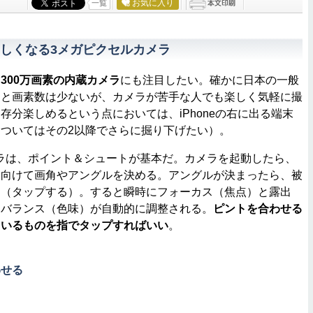
お気に入り
一覧
しくなる3メガピクセルカメラ
、
300万画素の内蔵カメラ
にも注目したい。確かに日本の一般
ると画素数は少ないが、カメラが苦手な人でも楽しく気軽に撮
存分楽しめるという点においては、iPhoneの右に出る端末
ついてはその2以降でさらに掘り下げたい）。
のカメラは、ポイント＆シュートが基本だ。カメラを起動したら、
を向けて画角やアングルを決める。アングルが決まったら、被
る（タップする）。すると瞬時にフォーカス（焦点）と露出
トバランス（色味）が自動的に調整される。
ピントを合わせる
ているものを指でタップすればいい
。
わせる