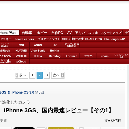
Phone/Mac
自動車
ホビー
自作PC
AV
アキバ
スマホ
ゲ
スタートアップ
アスキー
TeamLeaders
プログラミング+
SDGs
地方活性
PUACL2026
ChallengersJP
パソコン
ゲーミングPC
MSI
ASUS
HP
STORM
SEVEN
ASRock
HUAWEI
ViewSonic
Belkin
ソフトバンクの
Dropbox
CData
Backlog
Fortinet
ヤマハ
Zoom
ORACOM
IoT
brand
pCloud
new ME!
前へ
1
2
3
次へ
S ＆ iPhone OS 3.0
第5回
と進化したカメラ
iPhone 3GS、国内最速レビュー【その1】
分更新
文● 林信行