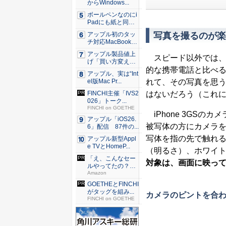
からWindows...
ボールペンなのにi
Padにも紙と同じ
滑ら...
写真を撮るのが楽
アップル初のタッ
チ対応MacBook、
早...
アップル製品値上
スピード以外では
げ「買い方変え
的な携帯電話と比べ
る」9割超...
アップル、実は“Int
れて、その写真を思う
el版Mac Pr...
はないだろう（これに
FINCHI主催「IVS2
026」トーク...
FINCHI on GOETHE
iPhone 3GS
アップル「iOS26.
被写体の方にカメラ
6」配信 87件の...
写体を指の先で触れ
アップル新型Appl
e TVとHomeP...
（明るさ）、ホワイ
「え、こんなセー
対象は、画面に映っ
ルやってたの？」
80％O...
Amazon
GOETHEとFINCHI
がタッグを組み...
カメラのピントを合
FINCHI on GOETHE