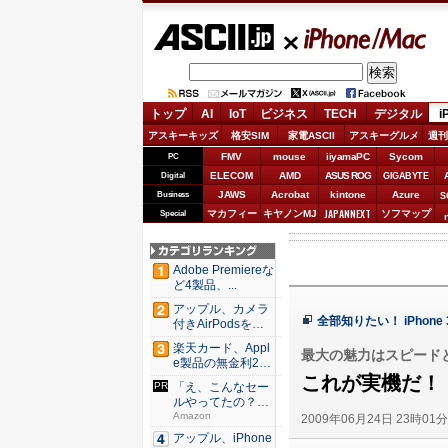
ASCII.jp
iPhone/Mac
トップ
AI
IoT
ビジネス
TECH
デジタル
i
アスキーキッズ
格安SIM
家電ASCII
アスキーグルメ
週刊
FMV
mouse
iiyamaPC
Sycom
PC
ELECOM
AMD
ASUS ROG
Digital
GIGABYTE
JAWS
Acrobat
kintone
Azure
Business
S
JAPANNEXT
マカフィー
キヤノンMJ
ソフマップ
Special
Adobe Premiereな
ど4製品、...
アップル、カメラ
全部知りたい！ iPhone 3G
付きAirPodsを年
内...
楽天カード、Appl
最大の魅力はスピード
e製品の無金利24
回...
これが実機だ！ 
「え、こんなセー
ルやってたの？」
80％O...
Amazon
2009年06月24日 23時01
アップル、iPhone