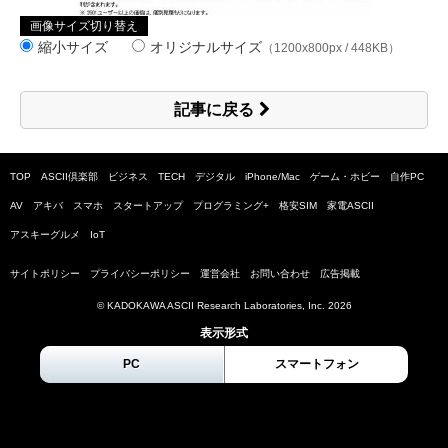
画像サイズ切り替え
縮小サイズ
オリジナルサイズ
（1200x800px / 448KB）
記事に戻る
TOP
ASCII倶楽部
ビジネス
TECH
デジタル
iPhone/Mac
ゲーム・ホビー
自作PC
AV
アキバ
スマホ
スタートアップ
プログラミング+
格安SIM
家電ASCII
アスキーグルメ
IoT
サイトポリシー
プライバシーポリシー
運営会社
お問い合わせ
広告掲載
© KADOKAWA ASCII Research Laboratories, Inc.
2026
表示形式
PC
スマートフォン