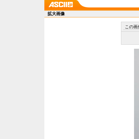
拡大画像
この画