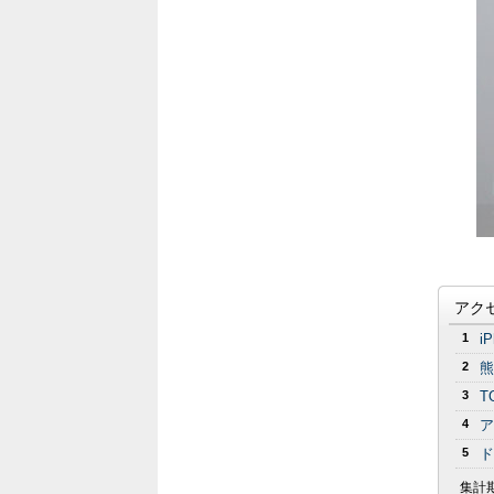
アク
1
i
2
熊
3
T
4
ア
5
ド
集計