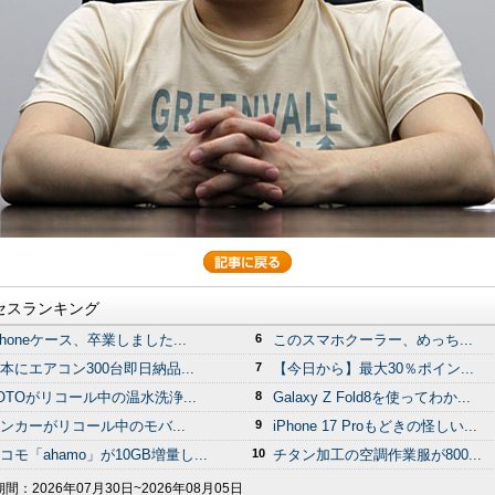
セスランキング
Phoneケース、卒業しました...
6
このスマホクーラー、めっち...
本にエアコン300台即日納品...
7
【今日から】最大30％ポイン...
OTOがリコール中の温水洗浄...
8
Galaxy Z Fold8を使ってわか...
ンカーがリコール中のモバ...
9
iPhone 17 Proもどきの怪しい...
コモ「ahamo」が10GB増量し...
10
チタン加工の空調作業服が800...
期間：
2026年07月30日~2026年08月05日