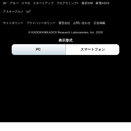
AV
アキバ
スマホ
スタートアップ
プログラミング+
格安SIM
家電ASCII
アスキーグルメ
IoT
サイトポリシー
プライバシーポリシー
運営会社
お問い合わせ
広告掲載
© KADOKAWA ASCII Research Laboratories, Inc.
2026
表示形式
PC
スマートフォン