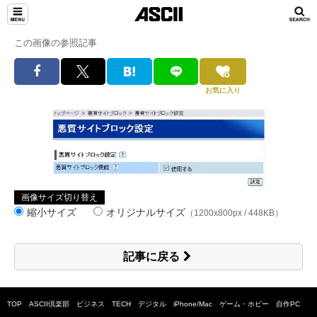
この画像の参照記事
お気に入り
画像サイズ切り替え
縮小サイズ
オリジナルサイズ
（1200x800px / 448KB）
記事に戻る
TOP
ASCII倶楽部
ビジネス
TECH
デジタル
iPhone/Mac
ゲーム・ホビー
自作PC