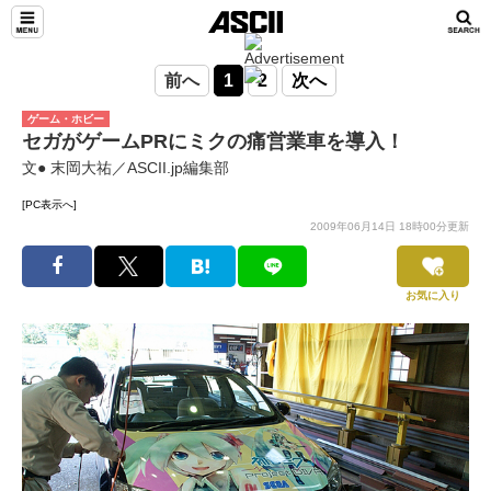
前へ
1
2
次へ
ゲーム・ホビー
セガがゲームPRにミクの痛営業車を導入！
文● 末岡大祐／ASCII.jp編集部
[PC表示へ]
2009年06月14日 18時00分更新
お気に入り