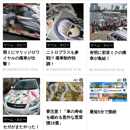
ゲーム・ホビー
ゲーム・ホビー
ゲーム・ホビー
萌ミにマリッジロワ
ニトロプラスも参
有明に初音ミクの痛
イヤルの痛車が出
戦!? 痛車制作快
車が集結！
撃！
調！
2009年07月10日 23:00
2009年10月03日 03:36
2010年06月11日 20:42
AD
AD
要注意！「車の寿命
最短5分で接続
を縮める意外な悪習
ゲーム・ホビー
慣19選」
セガがまたやった！