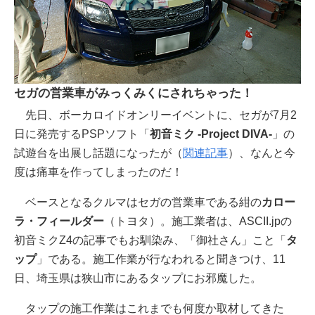
セガの営業車がみっくみくにされちゃった！
先日、ボーカロイドオンリーイベントに、セガが7月2
日に発売するPSPソフト「
初音ミク -Project DIVA-
」の
試遊台を出展し話題になったが（
関連記事
）、なんと今
度は痛車を作ってしまったのだ！
ベースとなるクルマはセガの営業車である紺の
カロー
ラ・フィールダー
（トヨタ）。施工業者は、ASCII.jpの
初音ミクZ4の記事でもお馴染み、「御社さん」こと「
タ
ップ
」である。施工作業が行なわれると聞きつけ、11
日、埼玉県は狭山市にあるタップにお邪魔した。
タップの施工作業はこれまでも何度か取材してきた