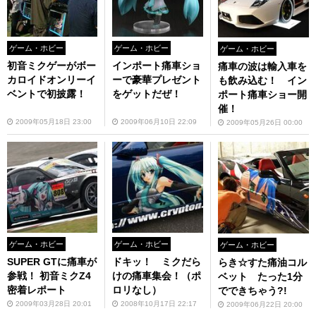
ゲーム・ホビー
ゲーム・ホビー
ゲーム・ホビー
初音ミクゲーがボー
インポート痛車ショ
痛車の波は輸入車を
カロイドオンリーイ
ーで豪華プレゼント
も飲み込む！ イン
ベントで初披露！
をゲットだぜ！
ポート痛車ショー開
催！
2009年05月18日 23:00
2009年06月10日 22:09
2009年05月26日 00:00
ゲーム・ホビー
ゲーム・ホビー
ゲーム・ホビー
SUPER GTに痛車が
ドキッ！ ミクだら
らき☆すた痛油コル
参戦！ 初音ミクZ4
けの痛車集会！（ポ
ベット たった1分
密着レポート
ロリなし）
でできちゃう?!
2009年03月28日 20:01
2008年10月17日 22:17
2009年06月22日 20:00