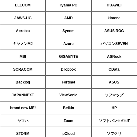
ELECOM
iiyama PC
HUAWEI
JAWS-UG
AMD
kintone
Acrobat
Sycom
ASUS ROG
キヤノンMJ
Azure
パソコンSEVEN
MSI
GIGABYTE
ASRock
SORACOM
Dropbox
CData
Backlog
Fortinet
ASUS
JAPANNEXT
ViewSonic
ソフマップ
brand new ME!
Belkin
HP
ヤマハ
Zoom
ソフトバンクのIoT
STORM
pCloud
ソフクリ