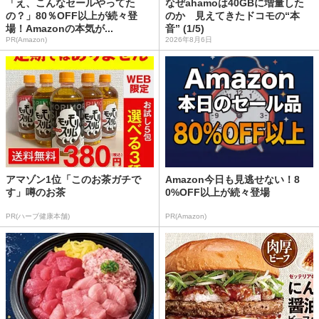
「え、こんなセールやってた
なぜahamoは40GBに増量した
の？」80％OFF以上が続々登
のか 見えてきたドコモの“本
場！Amazonの本気が...
音” (1/5)
PR(Amazon)
2026年8月6日
アマゾン1位「このお茶ガチで
Amazon今日も見逃せない！8
す」噂のお茶
0%OFF以上が続々登場
PR(ハーブ健康本舗)
PR(Amazon)