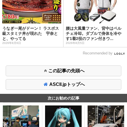
うなぎ一尾がドーン！ ラスボス
腰は大風量ファン、背中はペル
級スタミナ丼が現れた 宇奈と
チェ冷却。ダブルで身体を冷や
と、やってる
す1着2役のファン付きウ...
2026年8月6日
2026年8月5日
Recommended by
この記事の先頭へ
ASCII.jpトップへ
次にお勧めの記事