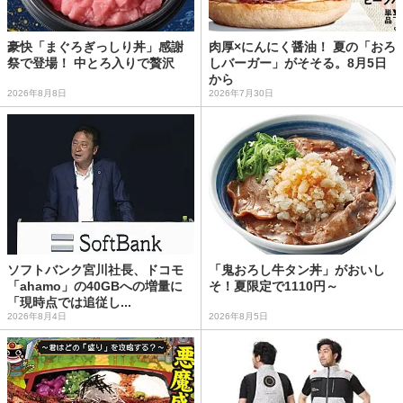
豪快「まぐろぎっしり丼」感謝
肉厚×にんにく醤油！ 夏の「おろ
祭で登場！ 中とろ入りで贅沢
しバーガー」がそそる。8月5日
から
2026年8月8日
2026年7月30日
ソフトバンク宮川社長、ドコモ
「鬼おろし牛タン丼」がおいし
「ahamo」の40GBへの増量に
そ！夏限定で1110円～
「現時点では追従し...
2026年8月4日
2026年8月5日