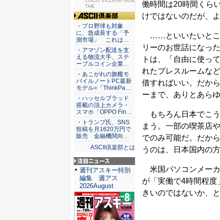
シェア別...
COCO VILLA on GOE
働時間は20時間くら
THE
けではないのだが、
ASCII倶楽部
・プロ野球も対象
に、急成長する「予
……といいたいとこ
測市場」 これは…
リーのお世話になっ
・アマゾン配送を支
える物流大手、ステ
トは、「自由に使っ
ーブルコイン企業…
れたプレスルームな
・あこがれの旗艦モ
バイルノートPC最新
借すればいい。だか
モデル=「ThinkPa…
ーまで、ありとあら
・ハッセルブラッド
搭載の頂上カメラ・
スマホ「OPPO Fin…
もちろん日本でこう
・トランプ氏、SNS
まう。一部の喫茶店
投稿を月1620万円で
販売 金融機関向…
でのみ可能だ。だから、
ASCII倶楽部とは
うのは、日本国内の
米国パソコンメーカ
注目ニュース
週刊アスキー特別
編集 週アス
が「実働で4時間程度
2026August
きいのではないか、