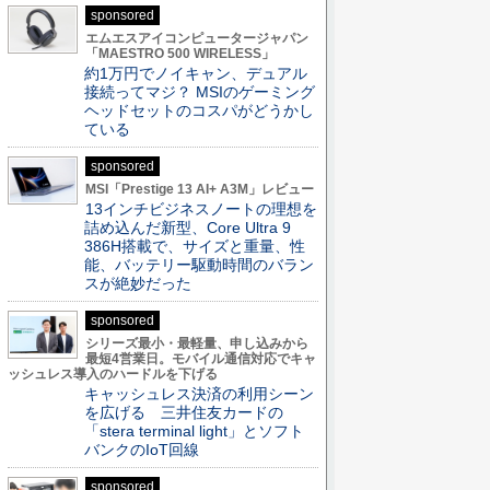
sponsored
エムエスアイコンピュータージャパン
「MAESTRO 500 WIRELESS」
約1万円でノイキャン、デュアル
接続ってマジ？ MSIのゲーミング
ヘッドセットのコスパがどうかし
ている
sponsored
MSI「Prestige 13 AI+ A3M」レビュー
13インチビジネスノートの理想を
詰め込んだ新型、Core Ultra 9
386H搭載で、サイズと重量、性
能、バッテリー駆動時間のバラン
スが絶妙だった
sponsored
シリーズ最小・最軽量、申し込みから
最短4営業日。モバイル通信対応でキャ
ッシュレス導入のハードルを下げる
キャッシュレス決済の利用シーン
を広げる 三井住友カードの
「stera terminal light」とソフト
バンクのIoT回線
sponsored