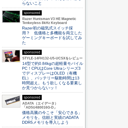
らないこと
sponsored
Razer Huntsman V3 HE Magnetic
Tenkeyless 8kHz Keyboard
Razer初の磁気式スイッチ採
用？ 低価格と多機能を両立した
ゲーミングキーボードを試してみ
た
sponsored
STYLE-14FH132-U5-UCSXをレビュー
14型で約0.84kgの超軽量モバイル
PC！CPUはCore Ultraシリーズ3
でディスプレーはOLED（有機
EL）、バッテリー駆動時間は13
時間超え。もう欲しくなる要素し
か見つからないッ！
sponsored
ADATA（エイデータ）
「AD5U480016G-D」
価格高騰の今こそ「安心できる」
メモリを。信頼と実績のADATA
DDR5メモリを導入しよう