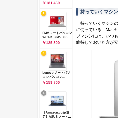
コン 15-fd 15.6イン
￥181,469
チ インテル Core 5
120U メモリ16GB
持っていくマシン
2
SSD512GB
Windows 11
Microsoft Office
持っていくマシンの
2024搭載 WPS
に使っている「MacB
Office搭載 カメラシ
FMV ノートパソコン
ャッター 指紋認証 薄
ブマシンには、いつも
WE1-K3 (MS 365
型 Copilotキー搭載
Personal/Copilotキ
維持しておいた方が
￥125,800
ナチュラルシルバー
ー搭載/Win 11/15.6
(BJ0M5PA-AAAI)
型/Core
3
i5/16GB/SSD
512GB/ホワイト)
FMVWK3E15W_AZ
Lenovo ノートパソ
コン パソコン
IdeaPad Slim 3 14.0
￥159,800
インチ AMD
Ryzen™ 5 8640HS
4
メモリ16GB
SSD512GB
Microsoft 365 試用
版 Windows11 バッ
テリー駆動12.6時間
【Amazon.co.jp限
重量1.39kg ルナグレ
定】ASUS ノートパ