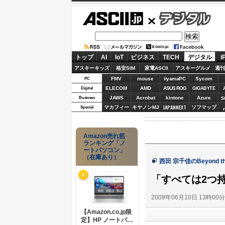
ASCII.jp
デジタル
トップ
AI
IoT
ビジネス
TECH
デジタル
i
アスキーキッズ
格安SIM
家電ASCII
アスキーグルメ
週刊
FMV
mouse
iiyamaPC
Sycom
PC
ELECOM
AMD
ASUS ROG
Digital
GIGABYTE
JAWS
Acrobat
kintone
Azure
Business
S
JAPANNEXT
マカフィー
キヤノンMJ
ソフマップ
Special
Amazon売れ筋
ランキング「ノ
ートパソコン」
（在庫あり）
西田 宗千佳のBeyond the
1
「すべては2つ
2009年06月10日 13時00
【Amazon.co.jp限
定】HP ノートパソ