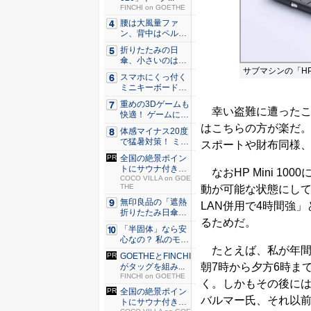
FINCHI on GOETHE
腰は大風量ファ
ン、背中はペルチ
ェ冷却。ダ...
折りたたみの日
傘、小さいのは困
サブマシンの「HP
る！ それ...
スマホにくっ付く
ミニキーボード！
触ってわ...
重めの3Dゲームも
幸い盗難に遭ったこ
快適！ ゲームに強
いH...
はこちらの方が楽だ
体感マイナス20度
で猛暑対策！ ミズ
スポートや財布同様
ノの...
全国の絶景ポイン
トにサウナ付きの
なおHP Mini 1
シェア別...
COCO VILLA on GOE
THE
動が可能な状態にしてい
無印良品の「遮熱
LAN併用で4時間強
折りたたみ日傘」
るためだ。
約160...
「半固体」なら安
心なの？ 私のモバ
たとえば、私が年間
イルバ...
GOETHEとFINCHI
朝7時から夕方6時ま
がタッグを組み...
FINCHI on GOETHE
く。しかもその後には
全国の絶景ポイン
バルマー氏、それ以
トにサウナ付きの