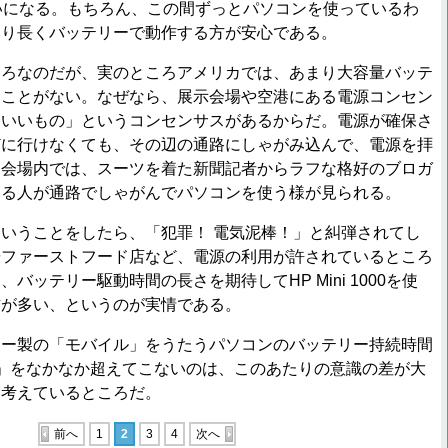
いになる。もちろん、この間ずっとパソコンを使っているわ
より長くバッテリーで動作する方が安心である。
ろなのだが、実のところアメリカでは、あまり大容量バッテ
たことがない。なぜなら、展示会場や空港にある電源コンセン
ていいもの」というコンセンサスがあるからだ。電源が確保さ
どに行けなくても、その辺の通路にしゃがみ込んで、電源を拝
ら会場内では、スーツを着た新聞記者からラフな格好のブロガ
ゆる人が通路でしゃがんでパソコンを使う様が見られる。
いうことをしたら、「犯罪！ 電気泥棒！」と糾弾されてし
やファーストフード店など、電源の利用が許されているところ
バッテリー駆動時間の長さを期待してHP Mini 1000を使
方が多い、というのが実情である。
ー製の「モバイル」をうたうパソコンのバッテリー持続時間
」をなかなか超えてこないのは、このあたりの意識の差が大
と考えているところだ。
前へ
1
2
3
4
次へ