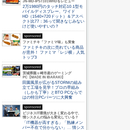
JN-MD-IPST101WHDをレビュー
2万1980円のタッチ対応10.1型モ
バイルディスプレー、ワイド
HD（1540×720ドット）＆アスペ
クト比77：36って聞きなじみない
けど使いやすいの？
sponsored
ファミチキ「ファミマ味」も実食
ファミチキの次に売れている商品
が意外！ ファミマ「レジ横」人気
トップ3
sponsored
茨城県龍ヶ崎市産のゲーミング
PC【MADE IN IBARAKI】
田園風景が広がるSTORMの組み
立て工場を見学！プロの早組み
（しかも丁寧）とBTO PCならで
はの特注PCパーツに大興奮
sponsored
ビジネスIT環境が大きく変わる中で、
情シスさんの悩みも変化している？
「IT機器が高すぎる」「熟練メン
バー不在で分からない」… 情シス