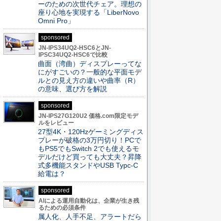
ーのための次世代チェア。理想の
座り心地を実現する「LiberNovo
Omni Pro」
sponsored
JN-IPS34UQ2-HSC6とJN-
IPSC34UQ2-HSC6で比較
曲面（湾曲）ディスプレーってな
にがすごいの？一般的な平面モデ
ルとの見え方の違いや曲率（R）
の意味、選び方を解説
sponsored
JN-IPS27G120U2 価格.com限定モデ
ルをレビュー
27型4K・120Hzゲーミングディス
プレーが破格の3万円切り！PCで
もPS5でもSwitch 2でも使えるモ
デルだけど買っても大丈夫？昇降
式多機能スタンドやUSB Typc-C
給電は？
sponsored
AIによる運用自動化は、企業が生き残
るための必須条件
属人化、人手不足、アラートだら