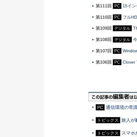
第111回
15イ
PC
第110回
フルHD
PC
第109回
T
デジタル
第108回
今
デジタル
第107回
Wind
PC
第106回
Clove
PC
通信環境の常識
PC
旅人が
トピックス
スマホ
トピックス