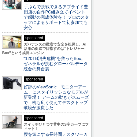
手ぶらで挑戦できるアプライド豊
田店の自作PC組み立てイベント
で感動の完成体験を！ プロのスタ
ッフによるサポートで初参加でも
安心
sponsored
ガバナンスの徹底で安全を担保し、AI
活用の促進で目指すのは“トレジャー
Box”という成長エンジン
“120TB消失危機”を救ったBox。
ゼネラルが挑むグローバルデータ
統合の舞台裏
sponsored
好評のViewSonic「モニターアー
ム」にスタイリッシュなモデルが
新登場！ アームの動きがスムーズ
で、机も広く使えてデスクトップ
環境が激変した
sponsored
スイッチひとつで背中のS字カーブにフ
ィット！
腰を気にする長時間デスクワーカ