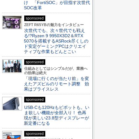
け 「FortiSOC」が目指す次世代
SOC改革
sponsored
ZEFT R65YBの魅力をインタビュー
次世代でも、次々世代でも戦え
る!?Ryzen 9 9950X3D2＆RTX
5070を搭載するASRock尽くしの
ド安定ゲーミングPCはクリエイ
ティブな作業もどんとこい
sponsored
仕組みとしてはシンプルだが、業務へ
の効果は絶大
「現場に行くのが当たり前」を変
えたアズビルのリモート調整 効
果はプライスレス
sponsored
USB-Cも120Hzもピボットも。い
ま欲しい機能が全部入り！ 色再
現が美しい23.8型ディスプレーが
新定番になる
sponsored