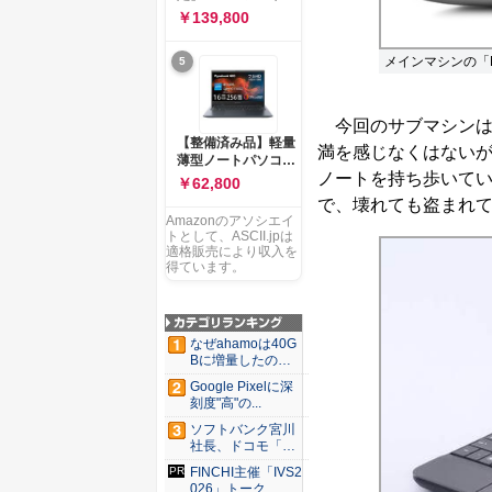
ー 83K9003JJP ノー
ソコン Vivobook 15
￥139,800
トPC
M1502NAQ 15.6イ
ンチ AMD Ryzen 7
メインマシンの「Mac
5
170 メモリ16GB
SSD 512GB
Microsoft 365
Personal (24か月版)
今回のサブマシンは、ネ
搭載 Windows 11 重
【整備済み品】軽量
満を感じなくはないが
量1.7kg Wi-Fi 6E ク
薄型ノートパソコン
ワイエットブルー
ノートを持ち歩いて
dynabook G83 ■
￥62,800
M1502NAQ-
13.3型
で、壊れても盗まれ
R7165BUWS
FHD(1920x1080) -
Amazonのアソシエイ
高性能第11世代Core
トとして、ASCII.jpは
i5-1135G7 - メモリ
適格販売により収入を
16GB - SSD 256GB
得ています。
- Webカメラ -
WiFi&Bluetooth -
USB Type-C - MS
Office 2021 - Win11
なぜahamoは40G
搭載
Bに増量したの
か ...
Google Pixelに深
刻度"高"の...
ソフトバンク宮川
社長、ドコモ「ah
amo...
FINCHI主催「IVS2
026」トーク...