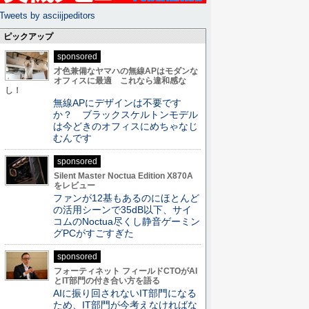
Tweets by asciijpeditors
ピックアップ
sponsored
才色兼備なヤマハの無線APはモダンな
オフィスに最適 これなら違和感な
し！
無線APにデザインは不要です
か？ ブラックスケルトンモデル
は今どきのオフィスにめちゃなじ
むんです
sponsored
Silent Master Noctua Edition X870A
をレビュー
ファンが12基もあるのにほとんど
の活用シーンで35dB以下、サイ
コムのNoctua尽くし静音ゲーミン
グPCがすごすぎた
sponsored
フォーティネット フィールドCTOがAI
とIT部門の付き合い方を語る
AIに振り回されないIT部門になる
ため、IT部門が今考えなければな