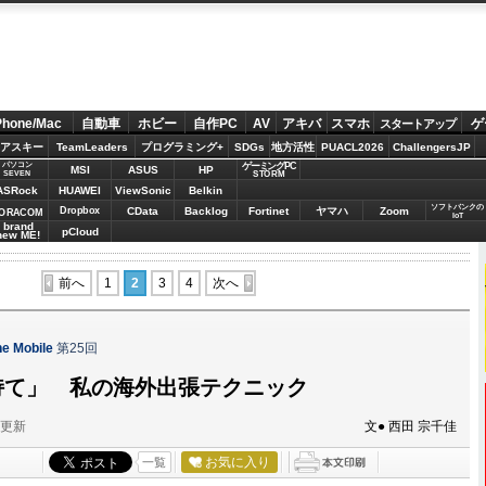
Phone/Mac
自動車
ホビー
自作PC
AV
アキバ
スマホ
ゲ
スタートアップ
アスキー
TeamLeaders
プログラミング+
SDGs
地方活性
PUACL2026
ChallengersJP
パソコン
ゲーミングPC
MSI
ASUS
HP
STORM
SEVEN
ASRock
HUAWEI
ViewSonic
Belkin
ソフトバンクの
Dropbox
CData
Backlog
Fortinet
ヤマハ
Zoom
ORACOM
IoT
brand
pCloud
new ME!
前へ
1
2
3
4
次へ
 Mobile
第25回
持て」 私の海外出張テクニック
分更新
文● 西田 宗千佳
お気に入り
一覧