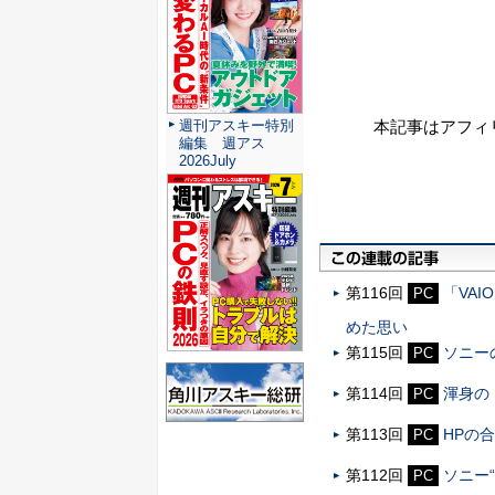
本記事はアフィ
週刊アスキー特別
編集 週アス
2026July
第116回
「VA
PC
めた思い
第115回
ソニーの
PC
第114回
渾身の「
PC
第113回
HPの
PC
第112回
ソニー“
PC