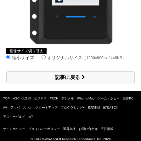
画像サイズ切り替え
縮小サイズ
オリジナルサイズ
（1200x800px / 448KB）
記事に戻る
TOP
ASCII倶楽部
ビジネス
TECH
デジタル
iPhone/Mac
ゲーム・ホビー
自作PC
AV
アキバ
スマホ
スタートアップ
プログラミング+
格安SIM
家電ASCII
アスキーグルメ
IoT
サイトポリシー
プライバシーポリシー
運営会社
お問い合わせ
広告掲載
© KADOKAWA ASCII Research Laboratories, Inc.
2026