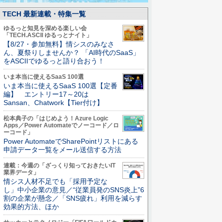
TECH 最新連載・特集一覧
ゆるっと知見を深める楽しい会
「TECH.ASCII ゆるっとナイト」
【8/27・参加無料】情シスのみなさ
ん、夏祭りしませんか？ 「AI時代のSaaS」
をASCIIでゆるっと語り合おう！
いま本当に使えるSaaS 100選
いま本当に使えるSaaS 100選【定番
編】 エントリー17～20は
Sansan、Chatwork【Tier付け】
松本典子の「はじめよう！Azure Logic
Apps／Power Automateでノーコード／ロ
ーコード」
Power AutomateでSharePointリストにある
申請データ一覧をメール送信する方法
連載：今週の「ざっくり知っておきたいIT
業界データ」
情シス人材不足でも「採用予定な
し」中小企業の意見／“従業員発のSNS炎上”6
割の企業が懸念／「SNS疲れ」利用を減らす
効果的方法、ほか