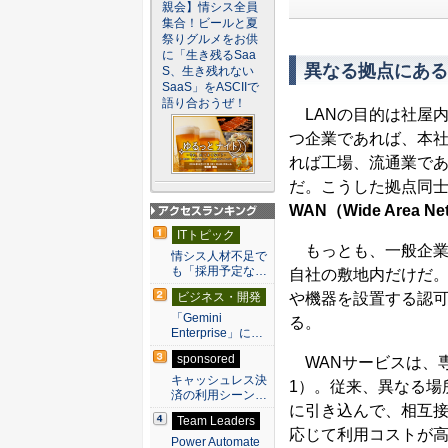
親会】情シス全員
集合！ビールと夏
祭りグルメをお供
に「生き残るSaa
異なる拠点にある
S、生き残れない
SaaS」をASCIIで
語り合おうぜ！
LANの目的は社屋
つ企業であれば、本
れば工場、流通業で
だ。こうした拠点同
WAN（Wide Area Ne
アクセスランキン
ITトピック
グ
もっとも、一般企業
情シス人材不足で
も「採用予定な…
自社の敷地内だけだ。
や機器を設置する認可
ビジネス・開発
「Gemini
る。
Enterprise」に…
sponsored
WANサービスは、専
キャッシュレス決
1）。従来、異なる場
済の利用シーン…
に引き込んで、相互
Team Leaders
応じて利用コストが高
Power Automate