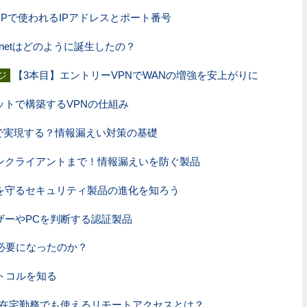
P/IPで使われるIPアドレスとポート番号
ernetはどのように誕生したの？
【3本目】エントリーVPNでWANの増強を安上がりに
ジ
ットで構築するVPNの仕組み
まで実現する？情報漏えい対策の基礎
ンクライアントまで！情報漏えいを防ぐ製品
を守るセキュリティ製品の進化を知ろう
ザーやPCを判断する認証製品
ぜ必要になったのか？
トコルを知る
を在宅勤務でも使えるリモートアクセスとは？