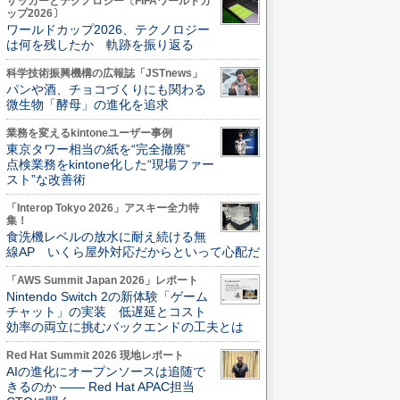
サッカーとテクノロジー〔FIFAワールドカ
ップ2026〕
ワールドカップ2026、テクノロジー
は何を残したか 軌跡を振り返る
科学技術振興機構の広報誌「JSTnews」
パンや酒、チョコづくりにも関わる
微生物「酵母」の進化を追求
業務を変えるkintoneユーザー事例
東京タワー相当の紙を“完全撤廃”
点検業務をkintone化した“現場ファー
スト”な改善術
「Interop Tokyo 2026」アスキー全力特
集！
食洗機レベルの放水に耐え続ける無
線AP いくら屋外対応だからといって心配だ
「AWS Summit Japan 2026」レポート
Nintendo Switch 2の新体験「ゲーム
チャット」の実装 低遅延とコスト
効率の両立に挑むバックエンドの工夫とは
Red Hat Summit 2026 現地レポート
AIの進化にオープンソースは追随で
きるのか ―― Red Hat APAC担当