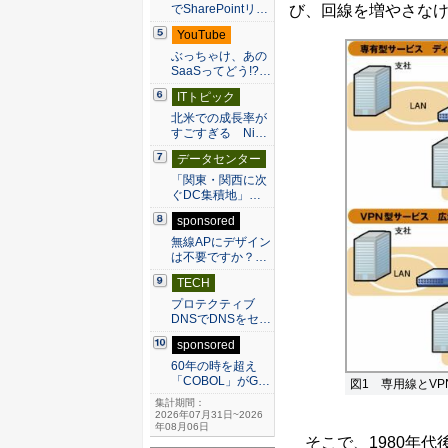
び、回線を増やさな
でSharePointリ…
YouTube
ぶっちゃけ、あの
SaaSってどう!?…
ITトピック
北米での成長率が
すごすぎる Ni…
データセンター
「関東・関西に次
ぐDC集積地」…
sponsored
無線APにデザイン
は不要ですか？…
TECH
プロテクティブ
DNSでDNSをセ…
sponsored
60年の時を超え
「COBOL」がG…
図1 専用線とV
集計期間：
2026年07月31日~2026
年08月06日
そこで、1980年代