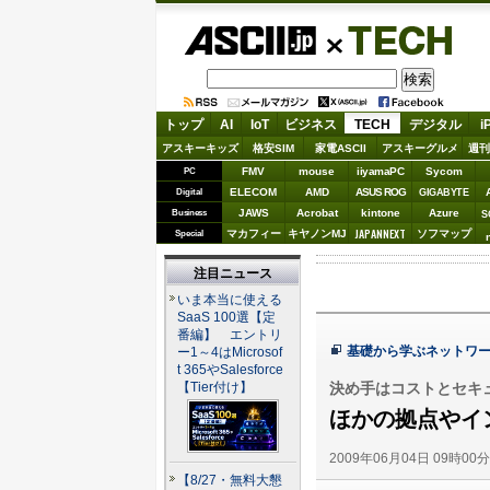
ASCII.jp
TECH
トップ
AI
IoT
ビジネス
TECH
デジタル
i
アスキーキッズ
格安SIM
家電ASCII
アスキーグルメ
週刊
FMV
mouse
iiyamaPC
Sycom
PC
ELECOM
AMD
ASUS ROG
Digital
GIGABYTE
JAWS
Acrobat
kintone
Azure
Business
S
JAPANNEXT
マカフィー
キヤノンMJ
ソフマップ
Special
注目ニュース
いま本当に使える
SaaS 100選【定
番編】 エントリ
基礎から学ぶネットワ
ー1～4はMicrosof
t 365やSalesforce
決め手はコストとセキ
【Tier付け】
ほかの拠点やイ
2009年06月04日 09時00
【8/27・無料大懇