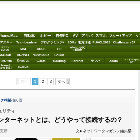
Phone/Mac
自動車
ホビー
自作PC
AV
アキバ
スマホ
ゲ
スタートアップ
アスキー
TeamLeaders
プログラミング+
SDGs
地方活性
PUACL2026
ChallengersJP
パソコン
ゲーミングPC
MSI
ASUS
HP
STORM
SEVEN
ASRock
HUAWEI
ViewSonic
Belkin
ソフトバンクの
Dropbox
CData
Backlog
Fortinet
ヤマハ
Zoom
ORACOM
IoT
brand
pCloud
new ME!
前へ
1
2
3
次へ
ーク構築
第6回
ュリティ
ンターネットとは、どうやって接続するの？
分更新
文● ネットワークマガジン編集部