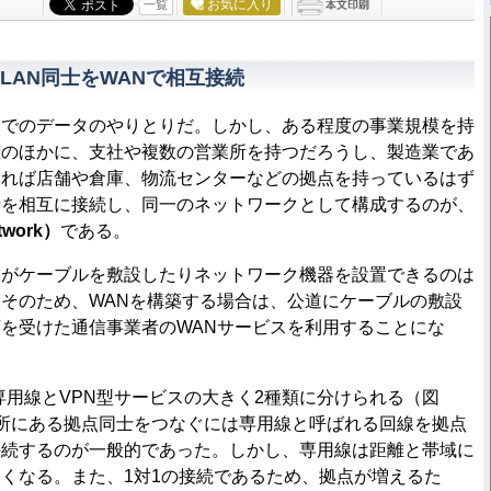
お気に入り
一覧
LAN同士をWANで相互接続
内でのデータのやりとりだ。しかし、ある程度の事業規模を持
社のほかに、支社や複数の営業所を持つだろうし、製造業であ
あれば店舗や倉庫、物流センターなどの拠点を持っているはず
士を相互に接続し、同一のネットワークとして構成するのが、
twork）
である。
がケーブルを敷設したりネットワーク機器を設置できるのは
そのため、WANを構築する場合は、公道にケーブルの敷設
を受けた通信事業者のWANサービスを利用することにな
用線とVPN型サービスの大きく2種類に分けられる（図
所にある拠点同士をつなぐには専用線と呼ばれる回線を拠点
接続するのが一般的であった。しかし、専用線は距離と帯域に
くなる。また、1対1の接続であるため、拠点が増えるた