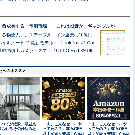
、急成長する「予測市場」 これは投資か、ギャンブルか
アマゾン配送を支える物流大手、ステーブルコイン企業に10億円投資のワケ
あこがれの旗艦モバイルノートPC最新モデル=「ThinkPad X1 Carbon Gen 14 Aura Edition」実機レビュー
ハッセルブラッド搭載の頂上カメラ・スマホ「OPPO Find X9 Ultra」実写レビュー=プロが本気で徹底撮影しました!!
たへのオススメ
すべてが絶景、収益も
「え、こんなセールや
「え、こんなセールや
得られるその仕組みと
ってたの？」80％OFF
ってたの？」80％OFF
は
以上が続々登場！Amaz
以上が続々登場！Amaz