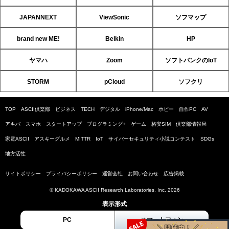
JAPANNEXT
ViewSonic
ソフマップ
brand new ME!
Belkin
HP
ヤマハ
Zoom
ソフトバンクのIoT
STORM
pCloud
ソフクリ
TOP
ASCII倶楽部
ビジネス
TECH
デジタル
iPhone/Mac
ホビー
自作PC
AV
アキバ
スマホ
スタートアップ
プログラミング+
ゲーム
格安SIM
倶楽部情報局
家電ASCII
アスキーグルメ
MITTR
IoT
サイバーセキュリティ小説コンテスト
SDGs
地方活性
サイトポリシー
プライバシーポリシー
運営会社
お問い合わせ
広告掲載
© KADOKAWA ASCII Research Laboratories, Inc. 2026
表示形式
PC
スマートフォン