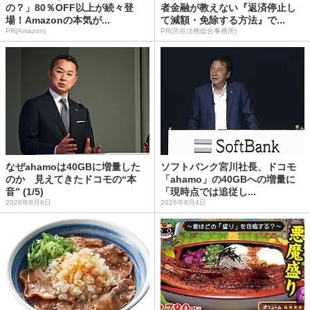
の？」80％OFF以上が続々登
者金融が教えない『返済停止し
場！Amazonの本気が...
て減額・免除する方法』で...
PR(Amazon)
PR(渋谷法務総合事務所)
なぜahamoは40GBに増量した
ソフトバンク宮川社長、ドコモ
のか 見えてきたドコモの“本
「ahamo」の40GBへの増量に
音” (1/5)
「現時点では追従し...
2026年8月6日
2026年8月4日