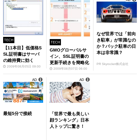
なぜ世界では「前向
き駐車」が常識なの
TECH
TECH
か？バック駐車の日
【11本目】低価格S
GMOグローバルサ
本は非常識？
SL証明書はサーバ
イン、SSL証明書の
の維持費に効く
更新手続きを簡略化
PR Skyrocket株式会社
2009年08月05日 09:00
2009年08月07日 06:00
AD
AD
最短5分で接続
「世界で最も美しい
顔ランキング」日本
人トップに驚き！