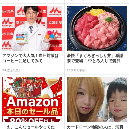
アマゾンで大人気！血圧対策は
豪快「まぐろぎっしり丼」感謝
コーヒーに足してみて
祭で登場！ 中とろ入りで贅沢
PR(森永乳業)
2026年8月8日
「え、こんなセールやってた
カードローン地獄の人は、消費