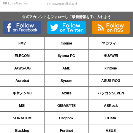
PR LotusFlare Inc
PR Skyrocket株式会社
公式アカウントをフォローして最新情報を手に入れよう
FMV
mouse
マカフィー
ELECOM
iiyama PC
HUAWEI
JAWS-UG
AMD
kintone
Acrobat
Sycom
ASUS ROG
キヤノンMJ
Azure
パソコンSEVEN
MSI
GIGABYTE
ASRock
SORACOM
Dropbox
CData
Backlog
Fortinet
ASUS