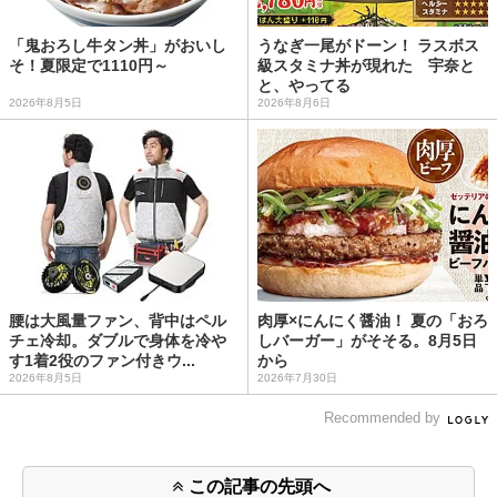
「鬼おろし牛タン丼」がおいし
うなぎ一尾がドーン！ ラスボス
そ！夏限定で1110円～
級スタミナ丼が現れた 宇奈と
と、やってる
2026年8月5日
2026年8月6日
腰は大風量ファン、背中はペル
肉厚×にんにく醤油！ 夏の「おろ
チェ冷却。ダブルで身体を冷や
しバーガー」がそそる。8月5日
す1着2役のファン付きウ...
から
2026年8月5日
2026年7月30日
Recommended by
この記事の先頭へ