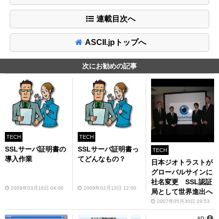
連載目次へ
ASCII.jpトップへ
次にお勧めの記事
TECH
TECH
SSLサーバ証明書の
SSLサーバ証明書っ
TECH
導入作業
てどんなもの？
日本ジオトラストが
グローバルサインに
社名変更 SSL認証
2009年03月16日 04:00
2009年02月13日 12:00
局として世界進出へ
2007年05月30日 19:53
AD