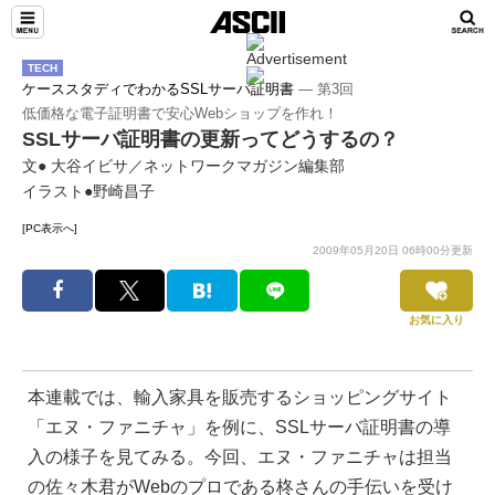
TECH
ケーススタディでわかるSSLサーバ証明書
― 第3回
低価格な電子証明書で安心Webショップを作れ！
SSLサーバ証明書の更新ってどうするの？
文● 大谷イビサ／ネットワークマガジン編集部
イラスト●野崎昌子
[PC表示へ]
2009年05月20日 06時00分更新
お気に入り
本連載では、輸入家具を販売するショッピングサイト
「エヌ・ファニチャ」を例に、SSLサーバ証明書の導
入の様子を見てみる。今回、エヌ・ファニチャは担当
の佐々木君がWebのプロである柊さんの手伝いを受け