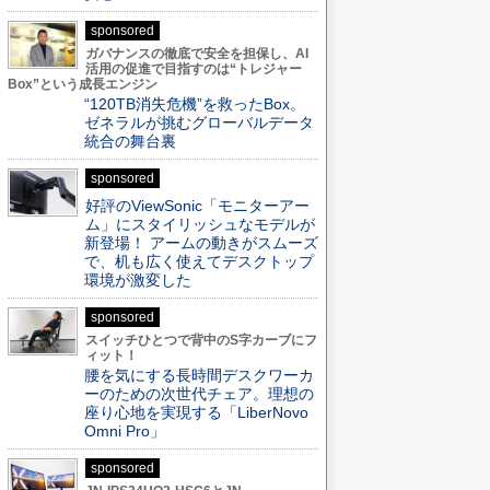
sponsored
ガバナンスの徹底で安全を担保し、AI
活用の促進で目指すのは“トレジャー
Box”という成長エンジン
“120TB消失危機”を救ったBox。
ゼネラルが挑むグローバルデータ
統合の舞台裏
sponsored
好評のViewSonic「モニターアー
ム」にスタイリッシュなモデルが
新登場！ アームの動きがスムーズ
で、机も広く使えてデスクトップ
環境が激変した
sponsored
スイッチひとつで背中のS字カーブにフ
ィット！
腰を気にする長時間デスクワーカ
ーのための次世代チェア。理想の
座り心地を実現する「LiberNovo
Omni Pro」
sponsored