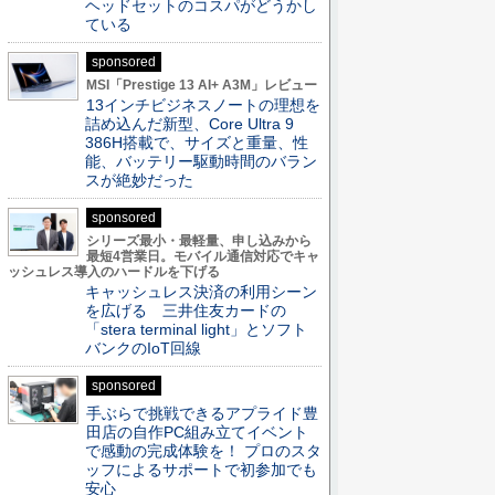
ヘッドセットのコスパがどうかし
ている
sponsored
MSI「Prestige 13 AI+ A3M」レビュー
13インチビジネスノートの理想を
詰め込んだ新型、Core Ultra 9
386H搭載で、サイズと重量、性
能、バッテリー駆動時間のバラン
スが絶妙だった
sponsored
シリーズ最小・最軽量、申し込みから
最短4営業日。モバイル通信対応でキャ
ッシュレス導入のハードルを下げる
キャッシュレス決済の利用シーン
を広げる 三井住友カードの
「stera terminal light」とソフト
バンクのIoT回線
sponsored
手ぶらで挑戦できるアプライド豊
田店の自作PC組み立てイベント
で感動の完成体験を！ プロのスタ
ッフによるサポートで初参加でも
安心