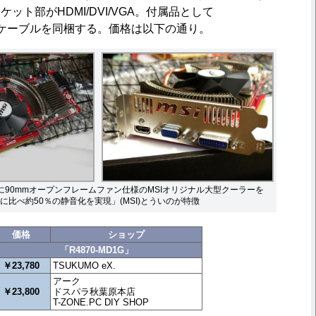
ラケット部がHDMI/DVI/VGA。付属品として
FIREケーブルを同梱する。価格は以下の通り。
に90mmオープンフレームファン仕様のMSIオリジナル大型クーラーを
に比べ約50％の静音化を実現」(MSI)とういのが特徴
価格
ショップ
「R4870-MD1G」
￥23,780
TSUKUMO eX.
アーク
￥23,800
ドスパラ秋葉原本店
T-ZONE.PC DIY SHOP