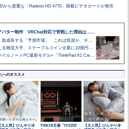
3Dから貴重な「Radeon HD 4770」搭載ビデオカードが発売
uberアバター制作 VRChat対応で苦戦した理由は……
プロ野球も対象に、急成長する「予測市場」 これは投資か、ギャンブルか
アマゾン配送を支える物流大手、ステーブルコイン企業に10億円投資のワケ
あこがれの旗艦モバイルノートPC最新モデル=「ThinkPad X1 Carbon Gen 14 Aura Edition」実機レビュー
たへのオススメ
【大人気】ひんやり冷
FINCHI主催「IVS202
【大人気】ひんやり冷