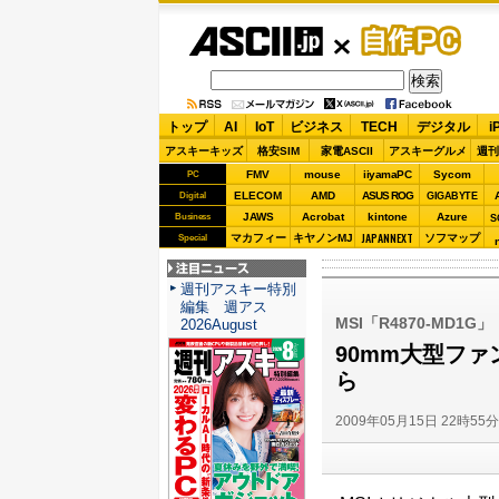
ASCII.jp
自作PC
トップ
AI
IoT
ビジネス
TECH
デジタル
i
アスキーキッズ
格安SIM
家電ASCII
アスキーグルメ
週刊
FMV
mouse
iiyamaPC
Sycom
PC
ELECOM
AMD
ASUS ROG
Digital
GIGABYTE
JAWS
Acrobat
kintone
Azure
Business
S
JAPANNEXT
マカフィー
キヤノンMJ
ソフマップ
Special
注目ニュース
週刊アスキー特別
編集 週アス
MSI「R4870-MD1G」
2026August
90mm大型ファン
ら
2009年05月15日 22時55