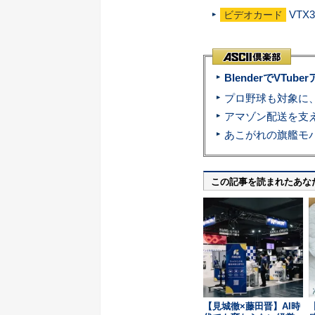
VTX
ビデオカード
BlenderでVT
この記事を読まれたあな
【見城徹×藤田晋】AI時