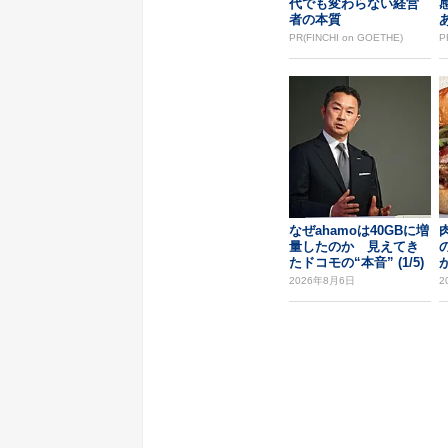
代でも変わらない経営
者の本質
PR(FINCHI on GOETHE)
P
なぜahamoは40GBに増
量したのか 見えてき
たドコモの“本音” (1/5)
2026年8月6日
2