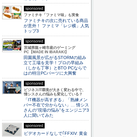
sponsored
ファミチキ「ファミマ味」も実食
ファミチキの次に売れている商品
が意外！ ファミマ「レジ横」人気
トップ3
sponsored
茨城県龍ヶ崎市産のゲーミング
PC【MADE IN IBARAKI】
田園風景が広がるSTORMの組み
立て工場を見学！プロの早組み
（しかも丁寧）とBTO PCならで
はの特注PCパーツに大興奮
sponsored
ビジネスIT環境が大きく変わる中で、
情シスさんの悩みも変化している？
「IT機器が高すぎる」「熟練メン
バー不在で分からない」… 情シス
さんの“現場の悩み”をエンジニア3
人に聞いてみた
sponsored
ビデオカードなしで｢FFXIV: 黄金