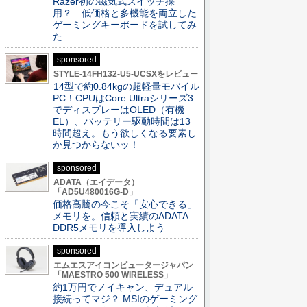
Razer初の磁気式スイッチ採
用？ 低価格と多機能を両立した
ゲーミングキーボードを試してみ
た
sponsored
STYLE-14FH132-U5-UCSXをレビュー
14型で約0.84kgの超軽量モバイル
PC！CPUはCore Ultraシリーズ3
でディスプレーはOLED（有機
EL）、バッテリー駆動時間は13
時間超え。もう欲しくなる要素し
か見つからないッ！
sponsored
ADATA（エイデータ）
「AD5U480016G-D」
価格高騰の今こそ「安心できる」
メモリを。信頼と実績のADATA
DDR5メモリを導入しよう
sponsored
エムエスアイコンピュータージャパン
「MAESTRO 500 WIRELESS」
約1万円でノイキャン、デュアル
接続ってマジ？ MSIのゲーミング