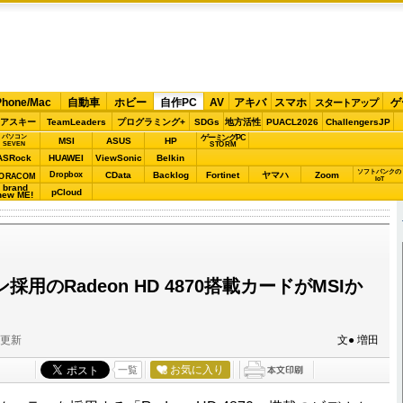
Phone/Mac
自動車
ホビー
自作PC
AV
アキバ
スマホ
ゲ
スタートアップ
アスキー
TeamLeaders
プログラミング+
SDGs
地方活性
PUACL2026
ChallengersJP
パソコン
ゲーミングPC
MSI
ASUS
HP
STORM
SEVEN
ASRock
HUAWEI
ViewSonic
Belkin
ソフトバンクの
Dropbox
CData
Backlog
Fortinet
ヤマハ
Zoom
ORACOM
IoT
brand
pCloud
new ME!
採用のRadeon HD 4870搭載カードがMSIか
分更新
文● 増田
お気に入り
一覧