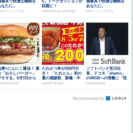
感寝具で快適な睡眠を
6」トークセッションが
感寝具で快適な睡眠を
あなたに。
話題に！
あなたに。
R(アイリスプラザ)
PR(FINCHI on GOETHE)
PR(アイリスプラザ)
肉厚×にんにく醤油！ 夏
たれかつ丼が200円引
ソフトバンク宮川社
の「おろしバーガー」
き！ 「たれとん」初の
長、ドコモ「ahamo」
がそそる。8月5日から
夏の感謝祭、新橋・中
の40GBへの増量に「現
野北口で開催
時点では追従し...
026年7月30日
2026年7月30日
2026年8月4日
Recommended by