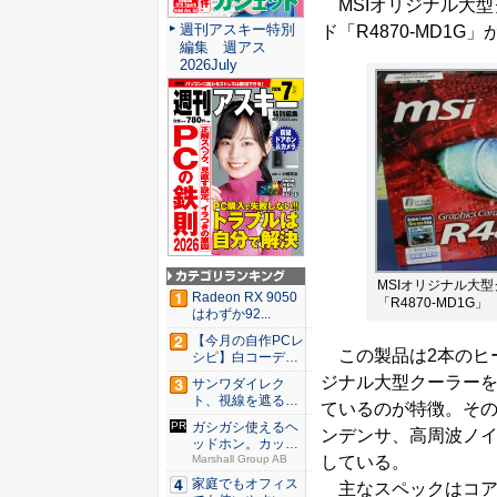
MSIオリジナル大型ク
週刊アスキー特別
ド「R4870-MD1G
編集 週アス
2026July
MSIオリジナル大型
Radeon RX 9050
「R4870-MD1G」
はわずか92...
【今月の自作PCレ
この製品は2本のヒー
シピ】白コーデと
発光が...
ジナル大型クーラーを
サンワダイレク
ト、視線を遮るフ
ているのが特徴。その他
ェルト製デ...
ガシガシ使えるヘ
ンデンサ、高周波ノ
ッドホン。カッタ
している。
ーでも傷...
Marshall Group AB
家庭でもオフィス
主なスペックはコア/メ