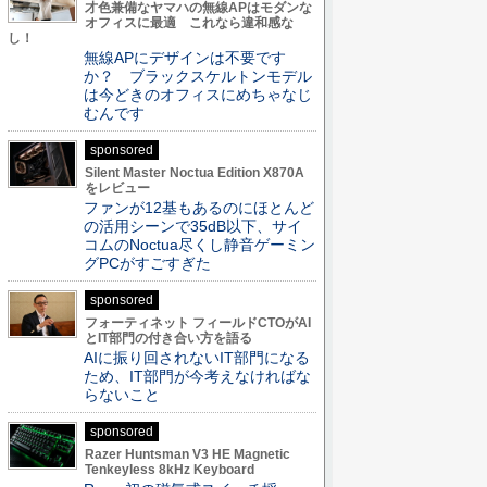
才色兼備なヤマハの無線APはモダンな
オフィスに最適 これなら違和感な
し！
無線APにデザインは不要です
か？ ブラックスケルトンモデル
は今どきのオフィスにめちゃなじ
むんです
sponsored
Silent Master Noctua Edition X870A
をレビュー
ファンが12基もあるのにほとんど
の活用シーンで35dB以下、サイ
コムのNoctua尽くし静音ゲーミン
グPCがすごすぎた
sponsored
フォーティネット フィールドCTOがAI
とIT部門の付き合い方を語る
AIに振り回されないIT部門になる
ため、IT部門が今考えなければな
らないこと
sponsored
Razer Huntsman V3 HE Magnetic
Tenkeyless 8kHz Keyboard