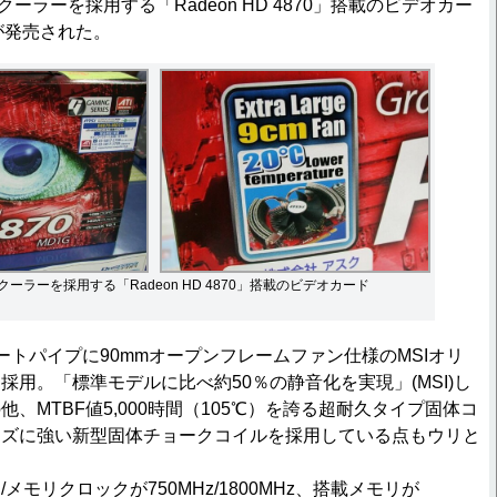
ーラーを採用する「Radeon HD 4870」搭載のビデオカー
」が発売された。
クーラーを採用する「Radeon HD 4870」搭載のビデオカード
トパイプに90mmオープンフレームファン仕様のMSIオリ
採用。「標準モデルに比べ約50％の静音化を実現」(MSI)し
、MTBF値5,000時間（105℃）を誇る超耐久タイプ固体コ
イズに強い新型固体チョークコイルを採用している点もウリと
モリクロックが750MHz/1800MHz、搭載メモリが