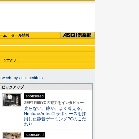
ーム
セール情報
ソフクリ
Tweets by asciijpeditors
ピックアップ
sponsored
ZEFT R65YCの魅力をインタビュー
光らない、静か、よく冷える。
Noctua×Antecコラボケースを採
用した静音ゲーミングPCのこだ
わり
sponsored