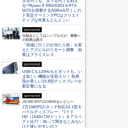
次世代でも、次々世代でも戦え
る!?Ryzen 9 9950X3D2＆RTX
5070を搭載するASRock尽くしの
ド安定ゲーミングPCはクリエイ
ティブな作業もどんとこい
sponsored
仕組みとしてはシンプルだが、業務へ
の効果は絶大
「現場に行くのが当たり前」を変
えたアズビルのリモート調整 効
果はプライスレス
sponsored
USB-Cも120Hzもピボットも。い
ま欲しい機能が全部入り！ 色再
現が美しい23.8型ディスプレーが
新定番になる
sponsored
JN-MD-IPST101WHDをレビュー
2万1980円のタッチ対応10.1型モ
バイルディスプレー、ワイド
HD（1540×720ドット）＆アスペ
クト比77：36って聞きなじみない
けど使いやすいの？