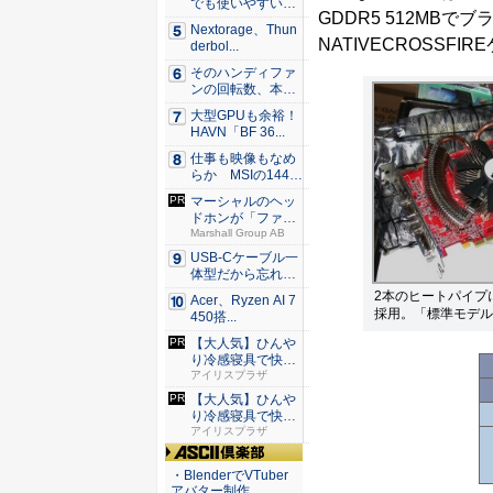
でも使いやすい
GDDR5 512MBでブ
Syno...
Nextorage、Thun
NATIVECROSS
derbol...
そのハンディファ
ンの回転数、本
当？ 20...
大型GPUも余裕！
HAVN「BF 36...
仕事も映像もなめ
らか MSIの144H
z...
マーシャルのヘッ
ドホンが「ファッ
ション」...
Marshall Group AB
USB-Cケーブル一
体型だから忘れな
い！...
2本のヒートパイプ
Acer、Ryzen AI 7
採用。「標準モデル
450搭...
【大人気】ひんや
り冷感寝具で快適
な睡眠を...
アイリスプラザ
【大人気】ひんや
り冷感寝具で快適
な睡眠を...
アイリスプラザ
ASCII倶楽部
・BlenderでVTuber
アバター制作