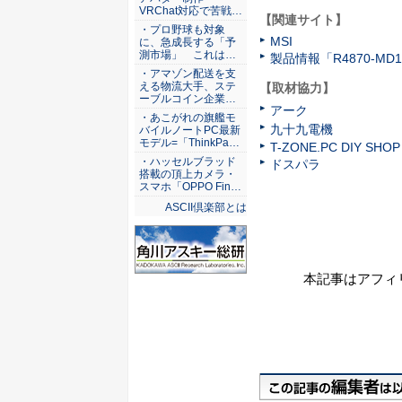
VRChat対応で苦戦…
【関連サイト】
・プロ野球も対象
MSI
に、急成長する「予
測市場」 これは…
製品情報「R4870-MD
・アマゾン配送を支
える物流大手、ステ
【取材協力】
ーブルコイン企業…
アーク
・あこがれの旗艦モ
九十九電機
バイルノートPC最新
モデル=「ThinkPa…
T-ZONE.PC DIY SHOP
・ハッセルブラッド
ドスパラ
搭載の頂上カメラ・
スマホ「OPPO Fin…
ASCII倶楽部とは
本記事はアフィ