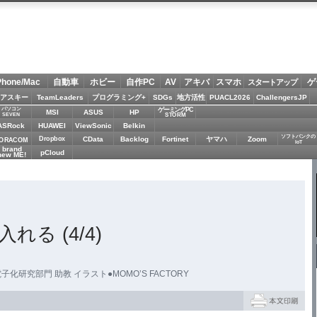
Phone/Mac
自動車
ホビー
自作PC
AV
アキバ
スマホ
ゲ
スタートアップ
アスキー
TeamLeaders
プログラミング+
SDGs
地方活性
PUACL2026
ChallengersJP
パソコン
ゲーミングPC
MSI
ASUS
HP
STORM
SEVEN
ASRock
HUAWEI
ViewSonic
Belkin
ソフトバンクの
Dropbox
CData
Backlog
Fortinet
ヤマハ
Zoom
ORACOM
IoT
brand
pCloud
new ME!
る (4/4)
研究部門 助教 イラスト●MOMO’S FACTORY