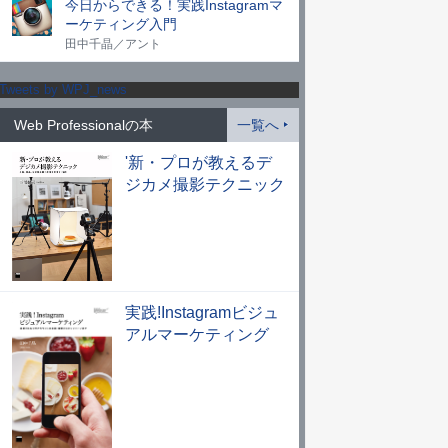
今日からできる！実践Instagramマ
ーケティング入門
田中千晶／アント
Tweets by WPJ_news
Web Professionalの本
一覧へ
'新・プロが教えるデ
ジカメ撮影テクニック
実践!Instagramビジュ
アルマーケティング