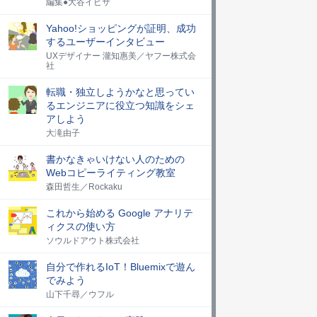
編集●大谷イビサ
Yahoo!ショッピングが証明、成功
するユーザーインタビュー
UXデザイナー 瀧知惠美／ヤフー株式会
社
転職・独立しようかなと思ってい
るエンジニアに役立つ知識をシェ
アしよう
大滝由子
書かなきゃいけない人のための
Webコピーライティング教室
森田哲生／Rockaku
これから始める Google アナリテ
ィクスの使い方
ソウルドアウト株式会社
自分で作れるIoT！Bluemixで遊ん
でみよう
山下千尋／ウフル