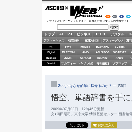
ASCII.jp
Web Professional
デザインからマーケティングまで、Webを仕事にする人の情報サイト
トップ
AI
IoT
ビジネス
TECH
デジタル
i
アスキーキッズ
格安SIM
家電ASCII
アスキーグルメ
週刊
FMV
mouse
iiyamaPC
Sycom
PC
ELECOM
AMD
ASUS ROG
Digital
GIGABYTE
JAWS
Acrobat
kintone
Azure
Business
S
JAPANNEXT
マカフィー
キヤノンMJ
ソフマップ
Special
Googleはなぜ的確に探せるのか？
―
第6回
悟空、単語辞書を手に入れ
2009年07月03日 12時46分更新
文●清田陽司／東京大学 情報基盤センター 図書館電子化
お気に入り