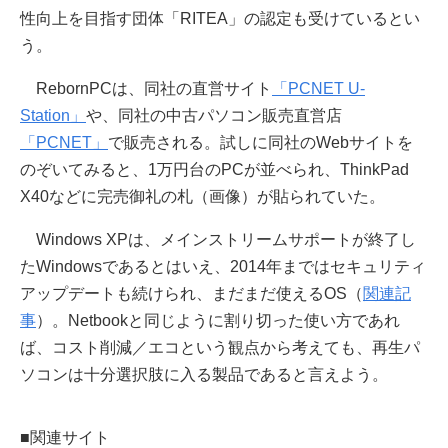
性向上を目指す団体「RITEA」の認定も受けているとい
う。
RebornPCは、同社の直営サイト
「PCNET U-
Station」
や、同社の中古パソコン販売直営店
「PCNET」
で販売される。試しに同社のWebサイトを
のぞいてみると、1万円台のPCが並べられ、ThinkPad
X40などに完売御礼の札（画像）が貼られていた。
Windows XPは、メインストリームサポートが終了し
たWindowsであるとはいえ、2014年まではセキュリティ
アップデートも続けられ、まだまだ使えるOS（
関連記
事
）。Netbookと同じように割り切った使い方であれ
ば、コスト削減／エコという観点から考えても、再生パ
ソコンは十分選択肢に入る製品であると言えよう。
■関連サイト