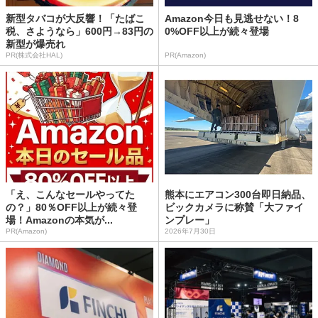
新型タバコが大反響！「たばこ
Amazon今日も見逃せない！8
税、さようなら」600円→83円の
0%OFF以上が続々登場
新型が爆売れ
PR(株式会社HAL)
PR(Amazon)
「え、こんなセールやってた
熊本にエアコン300台即日納品、
の？」80％OFF以上が続々登
ビックカメラに称賛「大ファイ
場！Amazonの本気が...
ンプレー」
PR(Amazon)
2026年7月30日