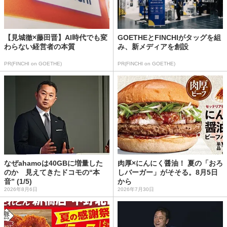
【見城徹×藤田晋】AI時代でも変
GOETHEとFINCHIがタッグを組
わらない経営者の本質
み、新メディアを創設
PR(FINCHI on GOETHE)
PR(FINCHI on GOETHE)
なぜahamoは40GBに増量した
肉厚×にんにく醤油！ 夏の「おろ
のか 見えてきたドコモの“本
しバーガー」がそそる。8月5日
音” (1/5)
から
2026年8月6日
2026年7月30日