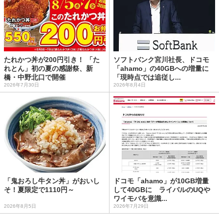
たれかつ丼が200円引き！ 「た
ソフトバンク宮川社長、ドコモ
れとん」初の夏の感謝祭、新
「ahamo」の40GBへの増量に
橋・中野北口で開催
「現時点では追従し...
2026年7月30日
2026年8月4日
「鬼おろし牛タン丼」がおいし
ドコモ「ahamo」が10GB増量
そ！夏限定で1110円～
して40GBに ライバルのUQや
ワイモバを意識...
2026年8月5日
2026年7月29日