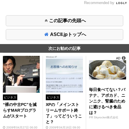
Recommended by
この記事の先頭へ
ASCII.jpトップへ
次にお勧めの記事
AD
毎日食べてない？バ
ナナ、アボカド、ニ
ビジネス
ビジネス
ンニク、腎臓のため
“裸の中古PC”を減
XPの「メインスト
に避けるべき食品
らすMARプログラ
リームサポート終
は？
ムがスタート
了」ってどういうこ
PR Skyrocket株式会社
と？
2009年04月27日 06:00
2009年04月16日 09:00