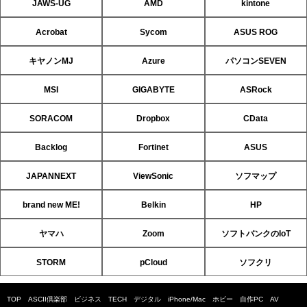
JAWS-UG
AMD
kintone
Acrobat
Sycom
ASUS ROG
キヤノンMJ
Azure
パソコンSEVEN
MSI
GIGABYTE
ASRock
SORACOM
Dropbox
CData
Backlog
Fortinet
ASUS
JAPANNEXT
ViewSonic
ソフマップ
brand new ME!
Belkin
HP
ヤマハ
Zoom
ソフトバンクのIoT
STORM
pCloud
ソフクリ
TOP
ASCII倶楽部
ビジネス
TECH
デジタル
iPhone/Mac
ホビー
自作PC
AV