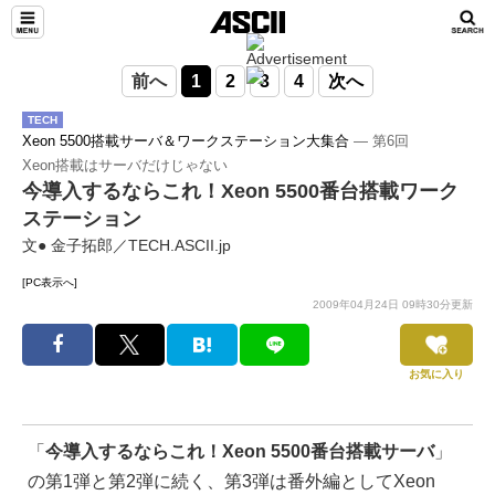
前へ
1
2
3
4
次へ
TECH
Xeon 5500搭載サーバ＆ワークステーション大集合
― 第6回
Xeon搭載はサーバだけじゃない
今導入するならこれ！Xeon 5500番台搭載ワーク
ステーション
文● 金子拓郎／TECH.ASCII.jp
[PC表示へ]
2009年04月24日 09時30分更新
お気に入り
「
今導入するならこれ！Xeon 5500番台搭載サーバ
」
の第1弾と第2弾に続く、第3弾は番外編としてXeon