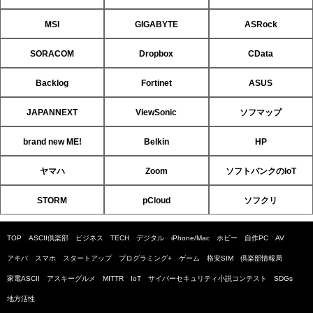
MSI
GIGABYTE
ASRock
SORACOM
Dropbox
CData
Backlog
Fortinet
ASUS
JAPANNEXT
ViewSonic
ソフマップ
brand new ME!
Belkin
HP
ヤマハ
Zoom
ソフトバンクのIoT
STORM
pCloud
ソフクリ
TOP
ASCII倶楽部
ビジネス
TECH
デジタル
iPhone/Mac
ホビー
自作PC
AV
アキバ
スマホ
スタートアップ
プログラミング+
ゲーム
格安SIM
倶楽部情報局
家電ASCII
アスキーグルメ
MITTR
IoT
サイバーセキュリティ小説コンテスト
SDGs
地方活性