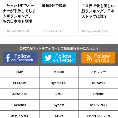
「たった1年でオー
最短5分で接続
「世界で最も美しい
ナーが手放してしま
顔ランキング」日本
う車ランキング」
人トップは誰？
あの日本車も登場
PR Skyrocket株式会社
PR LotusFlare Inc
PR Skyrocket株式会社
公式アカウントをフォローして最新情報を手に入れよう
FMV
mouse
マカフィー
ELECOM
iiyama PC
HUAWEI
JAWS-UG
AMD
kintone
Acrobat
Sycom
ASUS ROG
キヤノンMJ
Azure
パソコンSEVEN