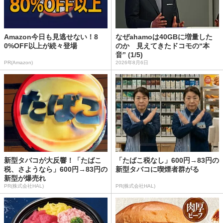
Amazon今日も見逃せない！8
なぜahamoは40GBに増量した
0%OFF以上が続々登場
のか 見えてきたドコモの“本
音” (1/5)
PR(Amazon)
2026年8月6日
新型タバコが大反響！「たばこ
「たばこ税なし」600円→83円の
税、さようなら」600円→83円の
新型タバコに喫煙者群がる
新型が爆売れ
PR(株式会社HAL)
PR(株式会社HAL)