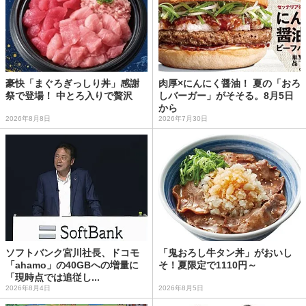
豪快「まぐろぎっしり丼」感謝
肉厚×にんにく醤油！ 夏の「おろ
祭で登場！ 中とろ入りで贅沢
しバーガー」がそそる。8月5日
から
2026年8月8日
2026年7月30日
ソフトバンク宮川社長、ドコモ
「鬼おろし牛タン丼」がおいし
「ahamo」の40GBへの増量に
そ！夏限定で1110円～
「現時点では追従し...
2026年8月4日
2026年8月5日