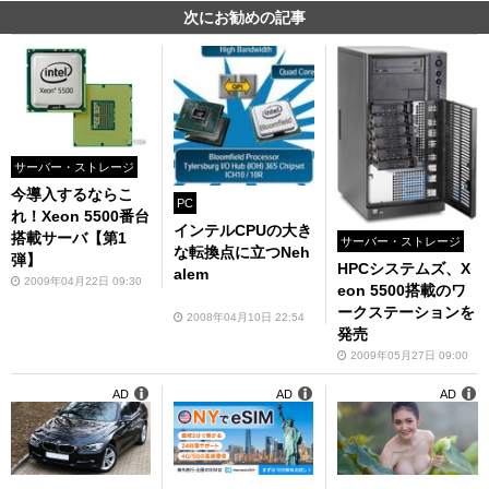
次にお勧めの記事
サーバー・ストレージ
今導入するならこ
PC
れ！Xeon 5500番台
インテルCPUの大き
搭載サーバ【第1
サーバー・ストレージ
な転換点に立つNeh
弾】
HPCシステムズ、X
alem
2009年04月22日 09:30
eon 5500搭載のワ
ークステーションを
2008年04月10日 22:54
発売
2009年05月27日 09:00
AD
AD
AD