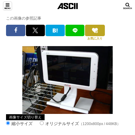
この画像の参照記事
お気に入り
画像サイズ切り替え
縮小サイズ
オリジナルサイズ
（1200x800px / 448KB）