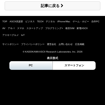
記事に戻る
TOP
ASCII倶楽部
ビジネス
TECH
デジタル
iPhone/Mac
ゲーム・ホビー
自作PC
AV
アキバ
スマホ
スタートアップ
プログラミング+
格安SIM
家電ASCII
アスキーグルメ
IoT
サイトポリシー
プライバシーポリシー
運営会社
お問い合わせ
広告掲載
© KADOKAWA ASCII Research Laboratories, Inc.
2026
表示形式
PC
スマートフォン