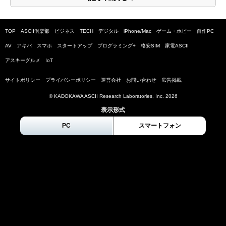
TOP
ASCII倶楽部
ビジネス
TECH
デジタル
iPhone/Mac
ゲーム・ホビー
自作PC
AV
アキバ
スマホ
スタートアップ
プログラミング+
格安SIM
家電ASCII
アスキーグルメ
IoT
サイトポリシー
プライバシーポリシー
運営会社
お問い合わせ
広告掲載
© KADOKAWA ASCII Research Laboratories, Inc.
2026
表示形式
PC
スマートフォン