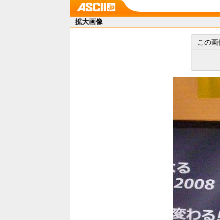
拡大画像
この画