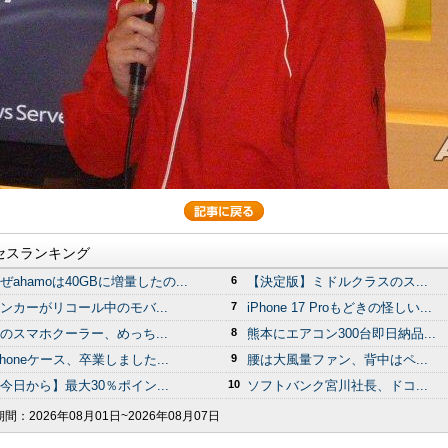
セスランキング
ぜahamoは40GBに増量したの...
6
【決定版】ミドルクラスのス...
ンカーがリコール中のモバ...
7
iPhone 17 Proもどきの怪しい...
のスマホクーラー、めっち...
8
熊本にエアコン300台即日納品...
Phoneケース、卒業しました...
9
腰は大風量ファン、背中はペ...
今日から】最大30％ポイン...
10
ソフトバンク宮川社長、ドコ...
期間：
2026年08月01日~2026年08月07日