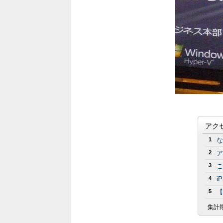
アク
1
な
2
ア
3
こ
4
i
5
【
集計