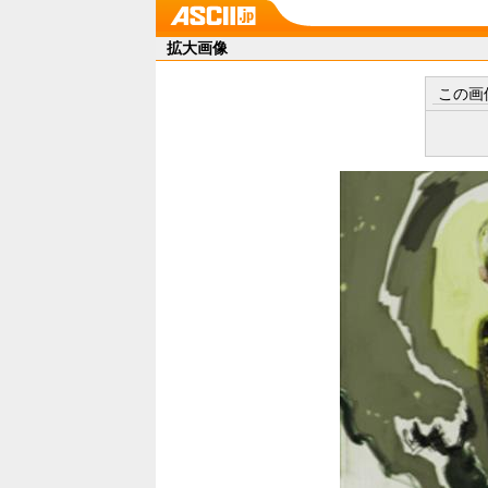
拡大画像
この画