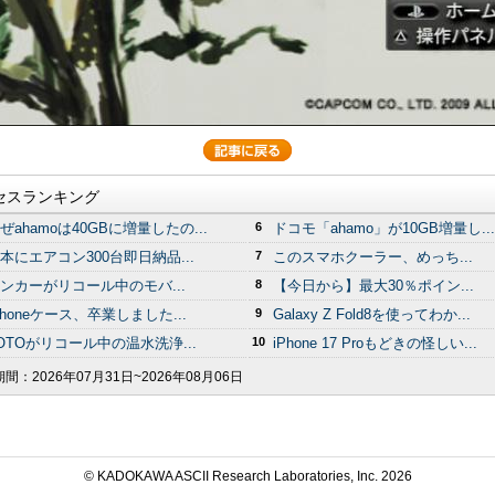
セスランキング
ぜahamoは40GBに増量したの...
6
ドコモ「ahamo」が10GB増量し...
本にエアコン300台即日納品...
7
このスマホクーラー、めっち...
ンカーがリコール中のモバ...
8
【今日から】最大30％ポイン...
Phoneケース、卒業しました...
9
Galaxy Z Fold8を使ってわか...
OTOがリコール中の温水洗浄...
10
iPhone 17 Proもどきの怪しい...
期間：
2026年07月31日~2026年08月06日
© KADOKAWA ASCII Research Laboratories, Inc.
2026