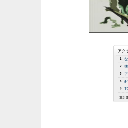
アク
1
な
2
熊
3
ア
4
i
5
T
集計