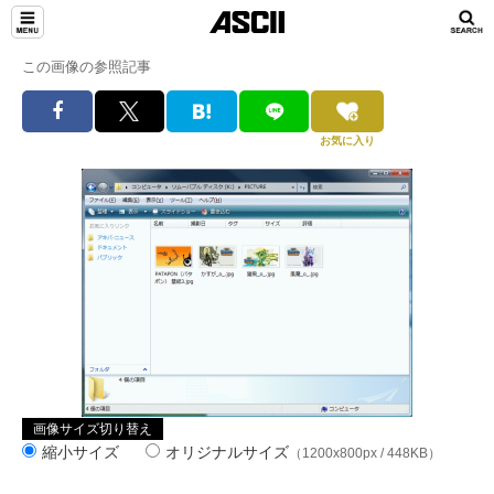
この画像の参照記事
お気に入り
画像サイズ切り替え
縮小サイズ
オリジナルサイズ
（1200x800px / 448KB）