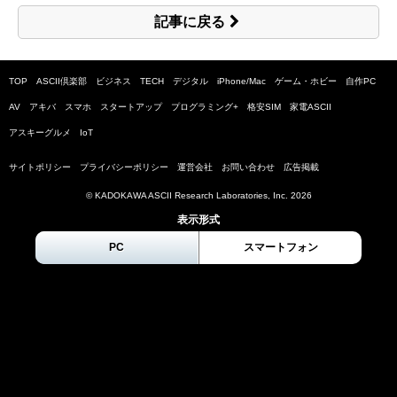
記事に戻る
TOP
ASCII倶楽部
ビジネス
TECH
デジタル
iPhone/Mac
ゲーム・ホビー
自作PC
AV
アキバ
スマホ
スタートアップ
プログラミング+
格安SIM
家電ASCII
アスキーグルメ
IoT
サイトポリシー
プライバシーポリシー
運営会社
お問い合わせ
広告掲載
© KADOKAWA ASCII Research Laboratories, Inc.
2026
表示形式
PC
スマートフォン